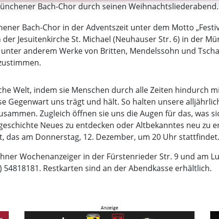
Münchener Bach-Chor durch seinen Weihnachtsliederabend.
chener Bach-Chor in der Adventszeit unter dem Motto „Festiv
er Jesuitenkirche St. Michael (Neuhauser Str. 6) in der M
l unter anderem Werke von Britten, Mendelssohn und Tschai
nzustimmen.
iche Welt, indem sie Menschen durch alle Zeiten hindurch mi
e Gegenwart uns trägt und hält. So halten unsere alljährli
sammen. Zugleich öffnen sie uns die Augen für das, was sich
geschichte Neues zu entdecken oder Altbekanntes neu zu e
t, das am Donnerstag, 12. Dezember, um 20 Uhr stattfindet
hner Wochenanzeiger in der Fürstenrieder Str. 9 und am Lui
9) 54818181. Restkarten sind an der Abendkasse erhältlich.