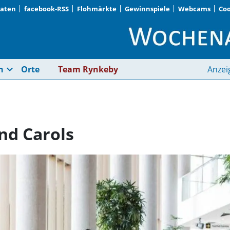
Daten
facebook-RSS
Flohmärkte
Gewinnspiele
Webcams
Coo
Festival of Lessons 
expand_more
n
Orte
Team Rynkeby
Anzei
and Carols