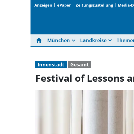
Anzeigen
ePaper
Zeitungszustellung
Media-
home
expand_more
expand_more
München
Landkreise
Theme
Innenstadt
Gesamt
Festival of Lessons 