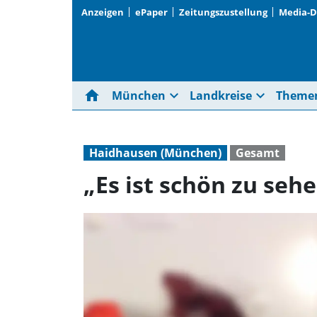
Anzeigen
ePaper
Zeitungszustellung
Media-
home
expand_more
expand_more
München
Landkreise
Theme
Haidhausen (München)
Gesamt
„Es ist schön zu sehe