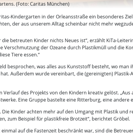
artens. (Foto: Caritas München)
itas-Kindergarten in der Orleansstraße ein besonderes Ziel
ichten, der aus unserem Alltag scheinbar nicht mehr wegzuden
die betreuten Kinder nichts Neues ist“, erzählt KiTa-Leiter
e Verschmutzung der Ozeane durch Plastikmüll und die Kon
iese Tiere essen.“
d besprochen, was alles aus Kunststoff besteht, wo man ih
t. Außerdem wurde vereinbart, die (gereinigten) Plastik-A
Verlauf des Projekts von den Kindern kreativ gelöst. „Aus a
werke. Eine Gruppe bastelte eine Ritterburg, eine andere e
kt. Die Kinder achten mehr auf den Umgang mit Plastik und 
 zum Beispiel für plastikfreie Brotzeit“, berichtet Gröbel.
 einmal auf die Fastenzeit beschränkt war, sind die Betreuer