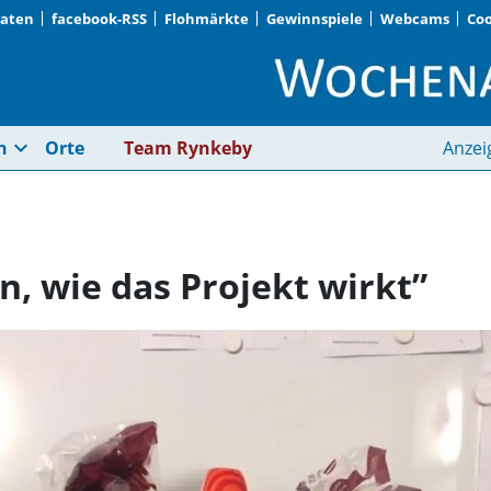
Daten
facebook-RSS
Flohmärkte
Gewinnspiele
Webcams
Coo
„Es ist schön zu sehe
expand_more
n
Orte
Team Rynkeby
Anzei
n, wie das Projekt wirkt”