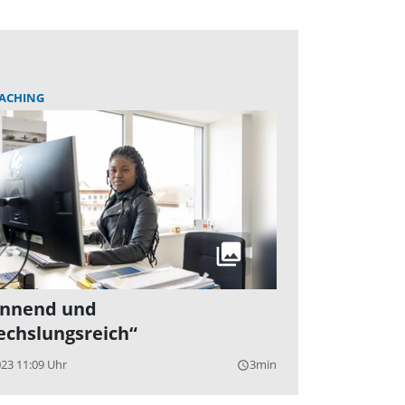
ACHING
annend und
chslungsreich“
023 11:09 Uhr
3min
query_builder