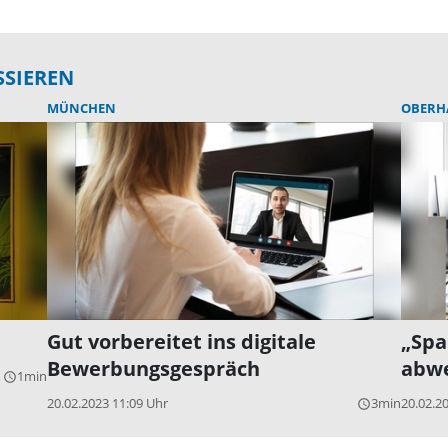
SSIEREN
MÜNCHEN
OBERH
Gut vorbereitet ins digitale
„Sp
Bewerbungsgespräch
abwe
1min
query_builder
20.02.2023 11:09 Uhr
3min
20.02.2
query_builder