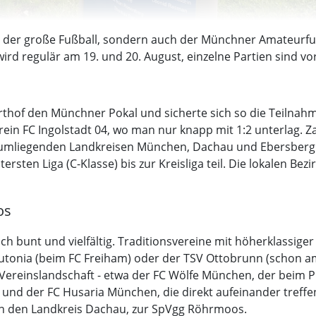
 der große Fußball, sondern auch der Münchner Amateurfußb
wird regulär am 19. und 20. August, einzelne Partien sind v
arthof den Münchner Pokal und sicherte sich so die Teilna
erein FC Ingolstadt 04, wo man nur knapp mit 1:2 unterlag.
umliegenden Landkreisen München, Dachau und Ebersberg wo
en Liga (C-Klasse) bis zur Kreisliga teil. Die lokalen Bezir
os
ch bunt und vielfältig. Traditionsvereine mit höherklassiger
utonia (beim FC Freiham) oder der TSV Ottobrunn (schon 
Vereinslandschaft - etwa der FC Wölfe München, der beim P
und der FC Husaria München, die direkt aufeinander treffen
 in den Landkreis Dachau, zur SpVgg Röhrmoos.