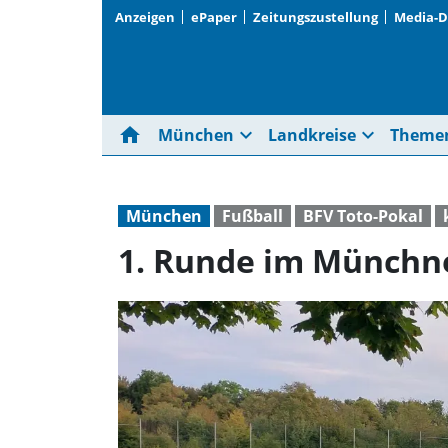
Anzeigen
ePaper
Zeitungszustellung
Media-
home
expand_more
expand_more
München
Landkreise
Theme
München
Fußball
BFV Toto-Pokal
1. Runde im Münchne