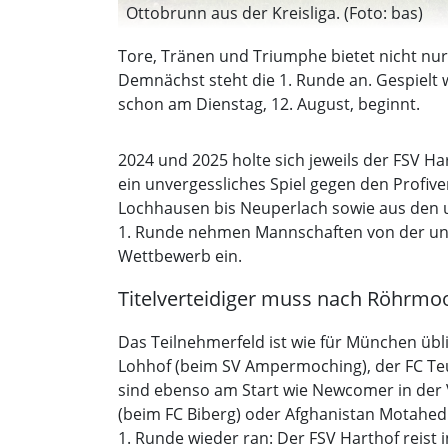
Ottobrunn aus der Kreisliga. (Foto: bas)
Tore, Tränen und Triumphe bietet nicht nur
Demnächst steht die 1. Runde an. Gespielt 
schon am Dienstag, 12. August, beginnt.
2024 und 2025 holte sich jeweils der FSV H
ein unvergessliches Spiel gegen den Profiv
Lochhausen bis Neuperlach sowie aus den 
1. Runde nehmen Mannschaften von der unterst
Wettbewerb ein.
Titelverteidiger muss nach Röhrmo
Das Teilnehmerfeld ist wie für München übli
Lohhof (beim SV Ampermoching), der FC Te
sind ebenso am Start wie Newcomer in der 
(beim FC Biberg) oder Afghanistan Motahed 
1. Runde wieder ran: Der FSV Harthof reist