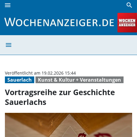
menu
search
Vortragsreihe zur Geschichte Sauerlachs | Wochenanzeige
menu
Vortragsreihe z
Veröffentlicht am 19.02.2026 15:44
Sauerlach
Kunst & Kultur + Veranstaltungen
Vortragsreihe zur Geschichte
Sauerlachs