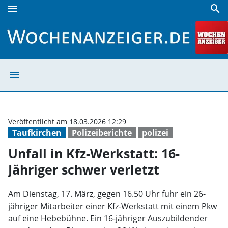
menu
search
Unfall in Kfz-Werkstatt: 16-Jähriger schwer verletzt | Woch
menu
Unfall in Kfz-We
Veröffentlicht am 18.03.2026 12:29
Taufkirchen
Polizeiberichte
polizei
Unfall in Kfz-Werkstatt: 16-
Jähriger schwer verletzt
Am Dienstag, 17. März, gegen 16.50 Uhr fuhr ein 26-
jähriger Mitarbeiter einer Kfz-Werkstatt mit einem Pkw
auf eine Hebebühne. Ein 16-jähriger Auszubildender