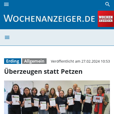
menu
search
Überzeugen statt Petzen | Wochenanzeiger
menu
Überzeugen stat
Erding
Allgemein
Veröffentlicht am 27.02.2024 10:53
Überzeugen statt Petzen