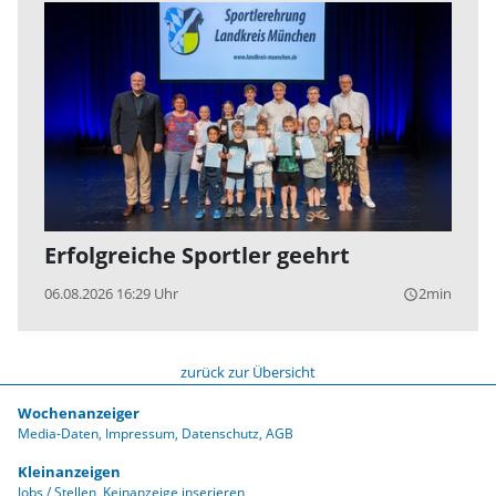
Erfolgreiche Sportler geehrt
06.08.2026 16:29 Uhr
2min
query_builder
zurück zur Übersicht
Wochenanzeiger
Media-Daten
Impressum
Datenschutz
AGB
Kleinanzeigen
Jobs / Stellen
Keinanzeige inserieren