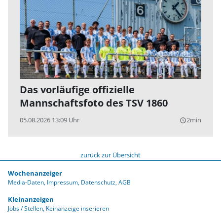
Das vorläufige offizielle
Mannschaftsfoto des TSV 1860
05.08.2026 13:09 Uhr
2min
query_builder
zurück zur Übersicht
Wochenanzeiger
Media-Daten
Impressum
Datenschutz
AGB
Kleinanzeigen
Jobs / Stellen
Keinanzeige inserieren