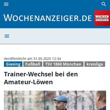
menu
search
Trainer-Wechsel bei den Amateur-Löwen | Wochenanzeige
menu
Trainer-Wechsel
Veröffentlicht am 31.05.2025 12:34
Giesing
Fußball
TSV 1860 München
kreisliga
Trainer-Wechsel bei den
Amateur-Löwen