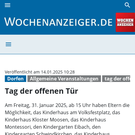
menu
search
Tag der offenen Tür | Wochenanzeiger
menu
Tag der offenen
Veröffentlicht am 14.01.2025 10:28
Dorfen
Allgemeine Veranstaltungen
tag der offe
Tag der offenen Tür
Am Freitag, 31. Januar 2025, ab 15 Uhr haben Eltern die
Möglichkeit, das Kinderhaus am Volksfestplatz, das
Kinderhaus Kloster Moosen, das Kinderhaus
Montessori, den Kindergarten Eibach, den
Kindergarten Schwindkirchen, das Kinderhaus