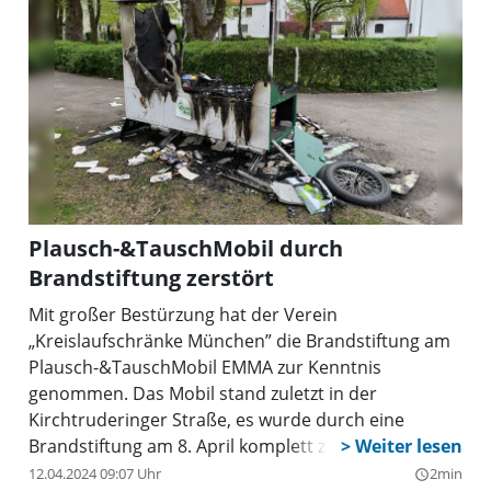
Plausch-&TauschMobil durch
Brandstiftung zerstört
Mit großer Bestürzung hat der Verein
„Kreislaufschränke München” die Brandstiftung am
Plausch-&TauschMobil EMMA zur Kenntnis
genommen. Das Mobil stand zuletzt in der
Kirchtruderinger Straße, es wurde durch eine
Brandstiftung am 8. April komplett zerstört. Der
Sachschaden beläuft sich auf etwa 7000 Euro.
12.04.2024 09:07 Uhr
2min
query_builder