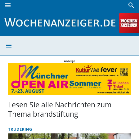
menu
search
brandstiftung | Wochenanzeiger
menu
brandstiftung |
Lesen Sie alle Nachrichten zum
Thema brandstiftung
TRUDERING