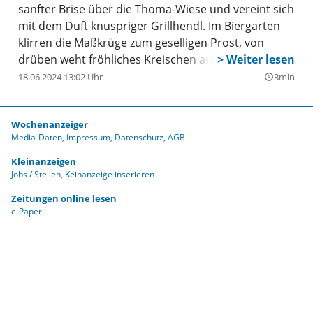
sanfter Brise über die Thoma-Wiese und vereint sich
mit dem Duft knuspriger Grillhendl. Im Biergarten
klirren die Maßkrüge zum geselligen Prost, von
drüben weht fröhliches Kreischen aus den
Fahrgeschäften heran, überall gut gelaunte Leute,
18.06.2024 13:02 Uhr
3min
query_builder
die meisten hineingesteckt in feschem Dirndl und
prächtiger Tracht, und etwas weiter vorn auf der
Wochenanzeiger
Bühne verrät ein ekstatischer Sänger, dass er ein
Media-Daten
Impressum
Datenschutz
AGB
knallrotes Gummiboot besitzt, Cordula grün ist,
Frau Meier gelbe Unterhosen anhat und er ein Madl
Kleinanzeigen
Jobs / Stellen
Keinanzeige inserieren
aus der Stod mog. Kurz gesagt: Bald ist wieder
Volksfest!
Zeitungen online lesen
e-Paper