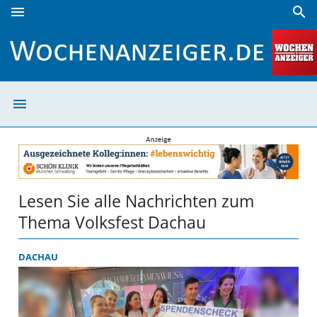
menu
search
Volksfest Dachau | Wochenanzeiger
menu
Volksfest Dacha
Lesen Sie alle Nachrichten zum
Thema Volksfest Dachau
DACHAU