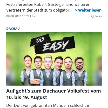
Festreferenten Robert Gasteiger und weiteren
Vertretern der Stadt zum obligatorischen
Presserundgang auf dem Dachauer Volksfest trafen,
08.08.2024 16:28 Uhr
3min
query_builder
lag noch eine eigentümliche Ruhe über dem
Gelände. Grund des Besuchs war freilich auch nicht
DACHAU
das Vergnügen, sondern sich einen Überblick über
die Neuerungen und Änderungen bei den
Fahrgeschäften und Gastrobetrieben auf der
Festwiese zu verschaffen.
Auf geht’s zum Dachauer Volksfest vom
10. bis 19. August
Der Duft von gebrannten Mandeln schleicht in