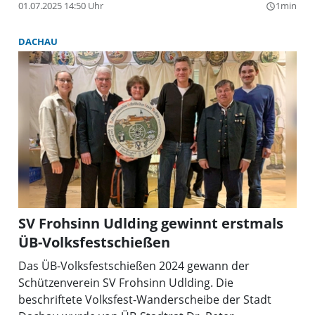
01.07.2025 14:50 Uhr
1min
query_builder
DACHAU
SV Frohsinn Udlding gewinnt erstmals
ÜB-Volksfestschießen
Das ÜB-Volksfestschießen 2024 gewann der
Schützenverein SV Frohsinn Udlding. Die
beschriftete Volksfest-Wanderscheibe der Stadt