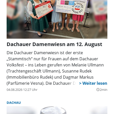
Dachauer Damenwiesn am 12. August
Die Dachauer Damenwiesn ist der erste
„Stammtisch“ nur für Frauen auf dem Dachauer
Volksfest – ins Leben gerufen von Melanie Ullmann
(Trachtengeschäft Ullmann), Susanne Rudek
(Immobilienbüro Rudek) und Dagmar Markus
(Parfümerie Vesna). Die Dachauer Damenwiesn
findet am Mittwoch, 12. August, von 13.30 bis 17.30
04.08.2026 12:27 Uhr
2min
query_builder
Uhr Im Festzelt Tante Frieda (Eingang Martin-Huber-
Treppe )bereits zum dritten Mal statt und richtet
DACHAU
sich exklusiv an Frauen aus Dachau und dem
Landkreis Dachau. Die Teilnehmerzahl ist begrenzt