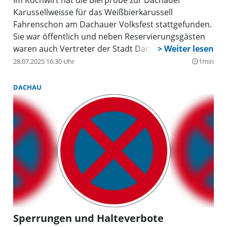
Karussellweisse für das Weißbierkarussell
Fahrenschon am Dachauer Volksfest stattgefunden.
Sie war öffentlich und neben Reservierungsgästen
waren auch Vertreter der Stadt Dachau sowie die
Familie Fahrenschon vertreten. Die Gäste der
28.07.2025 16:30 Uhr
1min
query_builder
Weissbierprobe mit Weisswurstfrühstück haben die
Karussellweisse sehr gelobt und als äußerst süffig
DACHAU
und sommerlich-frisch bewertet.
Sperrungen und Halteverbote