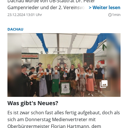
Dachau wurde von ÜB-Stadtrat Dr. Peter
Gampenrieder und der 2. Vereinsvorsitzenden
Renate Rösch an die erfolgreichen Schützen Robert
23.12.2024 13:01 Uhr
1min
query_builder
Schäffler, Maximilian Rösch, Thomas Graßl und
Carolin Schäffler im Rahmen der Weihnachtsfeier
DACHAU
übergeben. Die begehrte Wanderscheibe ziert nun
für ein Jahr das Vereinsheim im Gasthaus Drei
Rosen.
Was gibt's Neues?
Es ist zwar schon fast alles fertig aufgebaut, doch als
sich am Donnerstag Medienvertreter mit
Oberbürgermeister Florian Hartmann, dem