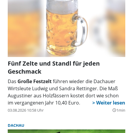
auf 75. Dabei werden über Teilnahmegebühren und
Tombola-Erlöse Spenden gesammelt, um Vereine
oder Organisationen in Stadt und Landkreis Dachau
zu unterstützen.
Fünf Zelte und Standl für jeden
Geschmack
Das
Große Festzelt
führen wieder die Dachauer
Wirtsleute Ludwig und Sandra Rettinger. Die Maß
Augustiner aus Holzfässern kostet dort wie schon
im vergangenen Jahr 10,40 Euro.
03.08.2026 10:58 Uhr
1min
query_builder
DACHAU