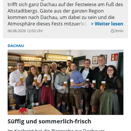
trifft sich ganz Dachau auf der Festwiese am Fuß des
Altstadtbergs. Gäste aus der ganzen Region
kommen nach Dachau, um dabei zu sein und die
Atmosphäre dieses Fests mitzuerleben.
06.08.2026 12:03 Uhr
3min
query_builder
DACHAU
Süffig und sommerlich-frisch
Im Kochwirt hat die Bierprobe zur Dachauer