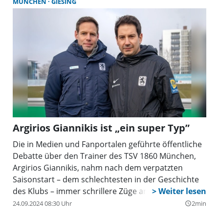
MÜNCHEN
GIESING
Eintracht Hahle. Reisinger folgt in Giesing auf Lulzim
Kuqi, der nach einer für die Amateur-Löwen
sportlich enttäuschenden Vorrunde zur
Winterpause von seinen Aufgaben entbunden
wurde.
Argirios Giannikis ist „ein super Typ”
Die in Medien und Fanportalen geführte öffentliche
Debatte über den Trainer des TSV 1860 München,
Argirios Giannikis, nahm nach dem verpatzten
Saisonstart – dem schlechtesten in der Geschichte
des Klubs – immer schrillere Züge an.
Kommentatoren aller Art überboten sich in
24.09.2024 08:30 Uhr
2min
query_builder
unheilvollen Untergangswarnungen und forderten