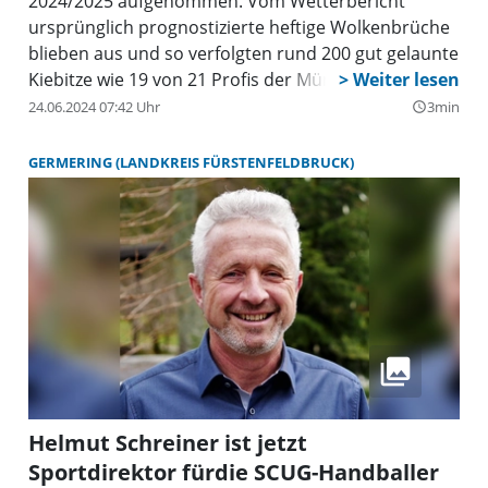
2024/2025 aufgenommen. Vom Wetterbericht
ursprünglich prognostizierte heftige Wolkenbrüche
blieben aus und so verfolgten rund 200 gut gelaunte
Kiebitze wie 19 von 21 Profis der Münchner Löwen
am Samstag erstmals gemeinsam den Rasen an der
24.06.2024 07:42 Uhr
3min
query_builder
Grünwalder Straße 114 betraten. Passend dazu
zeigte sich der Himmel in den Farben Weiß und Blau.
GERMERING (LANDKREIS FÜRSTENFELDBRUCK)
Helmut Schreiner ist jetzt
Sportdirektor fürdie SCUG-Handballer