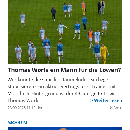
Thomas Wörle ein Mann für die Löwen?
Wer könnte die sportlich taumelnden Sechzger
stabilisieren? Ein aktuell vertragsloser Trainer mit
Münchner Hintergrund ist der 43-jährige Ex-Löwe
Thomas Wörle
28.09.2025 11:13 Uhr
3min
query_builder
ASCHHEIM