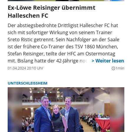
Ex-Löwe Reisinger übernimmt
Halleschen FC
Der abstiegsbedrohte Drittligist Hallescher FC hat
sich mit sofortiger Wirkung von seinem Trainer
Sreto Ristic getrennt. Sein Nachfolger an der Saale
ist der frühere Co-Trainer des TSV 1860 München,
Stefan Reisinger, teilte der HFC am Ostermontag
mit. Bislang hatte der 42-Jährige noch auf der
Gehaltsliste des Liga-Konkurrenten von der Isar
01.04.2024 20:10 Uhr
1min
query_builder
gestanden. Jetzt soll er in Sachsen-Anhalt für den
Klassenerhalt sorgen.
UNTERSCHLEISSHEIM