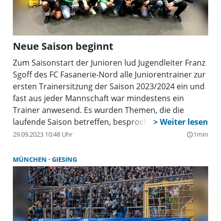
Neue Saison beginnt
Zum Saisonstart der Junioren lud Jugendleiter Franz
Sgoff des FC Fasanerie-Nord alle Juniorentrainer zur
ersten Trainersitzung der Saison 2023/2024 ein und
fast aus jeder Mannschaft war mindestens ein
Trainer anwesend. Es wurden Themen, die die
laufende Saison betreffen, besprochen, unter
anderem die Hallenbelegung in der Winterpause,
29.09.2023 10:48 Uhr
1min
query_builder
die Schiedsrichterprobleme und der Trainerschein
für Junioren. Mit 41 Juniorentrainern für 19
MÜNCHEN
GIESING
Mannschaften ist der FC Fasanerie-Nord sehr stark
aufgestellt und kann der neuen Saison gelassen
entgegen sehen.