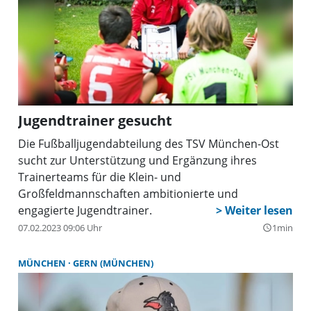
dringend benötigte neue Trainer weiter auf sich
warten.
Jugendtrainer gesucht
Die Fußballjugendabteilung des TSV München-Ost
sucht zur Unterstützung und Ergänzung ihres
Trainerteams für die Klein- und
Großfeldmannschaften ambitionierte und
engagierte Jugendtrainer.
07.02.2023 09:06 Uhr
1min
query_builder
MÜNCHEN
GERN (MÜNCHEN)