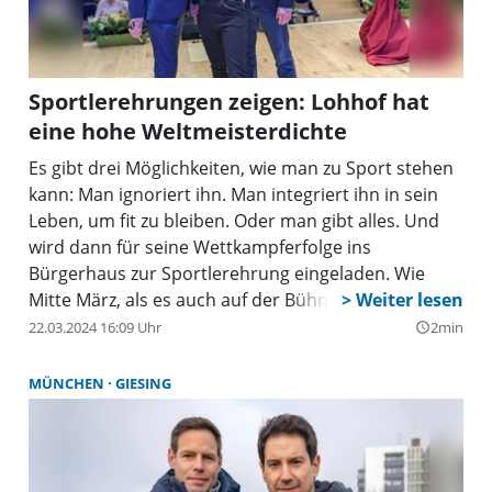
Sportlerehrungen zeigen: Lohhof hat
eine hohe Weltmeisterdichte
Es gibt drei Möglichkeiten, wie man zu Sport stehen
kann: Man ignoriert ihn. Man integriert ihn in sein
Leben, um fit zu bleiben. Oder man gibt alles. Und
wird dann für seine Wettkampferfolge ins
Bürgerhaus zur Sportlerehrung eingeladen. Wie
Mitte März, als es auch auf der Bühne in jeder
Hinsicht sportlich zuging. Was man bei der
22.03.2024 16:09 Uhr
2min
query_builder
diesjährigen Sportlerehrung auf keinen Fall
ignorieren konnte, war die Weltmeisterdichte: Andy
MÜNCHEN
GIESING
Schnirel vom SV Lohhof ist Weltmeister in Karate.
Brigitte Weinzierl hat bei den Weltmeisterschaften
der Masters im Schwimmen Plätze belegt. Beim
Tanzsport hat das Ehepaar Petersen den 73. Platz