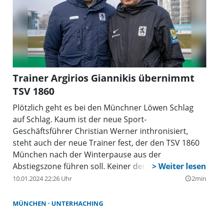
bei der Weltmeisterschaft für den TSC
Unterschleißheim gewonnen. Für die Abteilung
Leichtathletik SV Lohhof hat Hermann Pacher den 4.
Platz beim Berglauf bei der Weltmeisterschaft in
Madeira erreicht. Paul Kögler, errang den zweiten
Platz im Golf bei den Special Olympics Weltspielen.
Trainer Argirios Giannikis übernimmt
Bei so vielen Erfolgen wurde der Abend für auch für
TSV 1860
Bürgermeister Christoph Böck sportlich: Denn auch
bei oberbayerischen, bayerischen und deutschen
Plötzlich geht es bei den Münchner Löwen Schlag
Meisterschaften sowie Pokalen und Ligen hatte man
auf Schlag. Kaum ist der neue Sport-
ordentlich Medaillen errungen. So zeichnete Böck
Geschäftsführer Christian Werner inthronisiert,
252 Sportler und 40 Trainer aus.
steht auch der neue Trainer fest, der den TSV 1860
München nach der Winterpause aus der
Abstiegszone führen soll. Keiner der in der Presse
gehandelten Namen, sondern ein vergleichsweise
10.01.2024 22:26 Uhr
2min
query_builder
unbekannter Kandidat soll es in Giesing richten.
Argirios Giannikis, ein in Nürnberg geborener
MÜNCHEN
UNTERHACHING
Deutsch-Grieche, der zuletzt in Diensten des