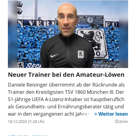
Neuer Trainer bei den Amateur-Löwen
Daniele Reisinger übernimmt ab der Rückrunde als
Trainer den Kreisligisten TSV 1860 München III. Der
51-jährige UEFA A-Lizenz-Inhaber ist hauptberuflich
als Gesundheits- und Ernährungsberater tätig und
war in den vergangenen acht Jahren in
Niedersachsen engagiert. Dort trainierte er den
18.12.2024 21:28 Uhr
2min
query_builder
Landesligisten TSV Landolfshausen/Seulingen, den
Bezirksligisten FC Gleichen und den Kreisligisten SV