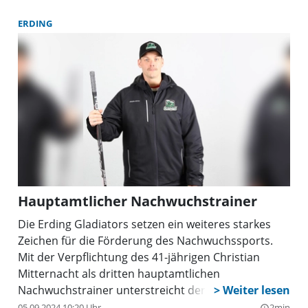
Schülerforschungszentrum gefragt, deshalb lädt der
MINT-Campus Dachau e.V. zu einer
ERDING
Informationsrunde ein.
Hauptamtlicher Nachwuchstrainer
Die Erding Gladiators setzen ein weiteres starkes
Zeichen für die Förderung des Nachwuchssports.
Mit der Verpflichtung des 41-jährigen Christian
Mitternacht als dritten hauptamtlichen
Nachwuchstrainer unterstreicht der Verein erneut
sein Engagement für eine nachhaltige und qualitativ
05.09.2024 10:20 Uhr
2min
query_builder