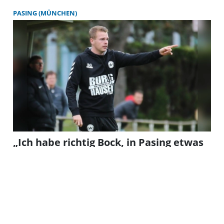
PASING (MÜNCHEN)
„Ich habe richtig Bock, in Pasing etwas
zu bewegen”
Nach dem Ausscheiden von Chris Unterberg als
Trainer der 1. Herrenmannschaft der DJK Pasing
konnten die Verantwortlichen um Edi Ayerle mit
Beppo Gutsmiedl einen langjährigen Pasinger für
den Trainerposten gewinnen. Der 24-