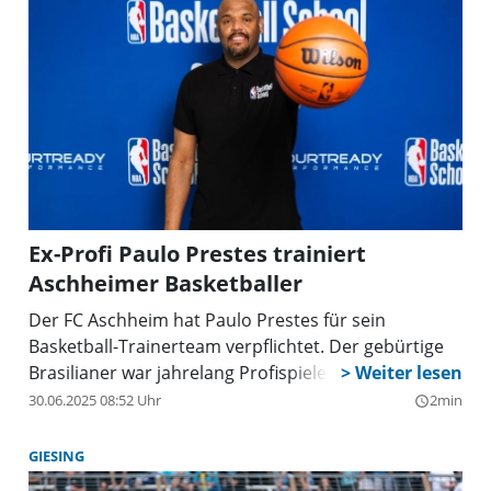
Ex-Profi Paulo Prestes trainiert
Aschheimer Basketballer
Der FC Aschheim hat Paulo Prestes für sein
Basketball-Trainerteam verpflichtet. Der gebürtige
Brasilianer war jahrelang Profispieler.
30.06.2025 08:52 Uhr
2min
query_builder
GIESING