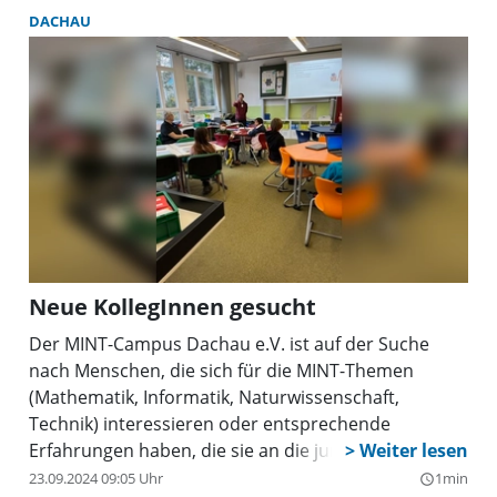
mit zum Teil drastischen Worten die sofortige
DACHAU
Ablösung des seit Anfang des Jahres in Diensten der
Weiß-Blauen stehenden 44-Jährigen.
Neue KollegInnen gesucht
Der MINT-Campus Dachau e.V. ist auf der Suche
nach Menschen, die sich für die MINT-Themen
(Mathematik, Informatik, Naturwissenschaft,
Technik) interessieren oder entsprechende
Erfahrungen haben, die sie an die junge Generation
weitergeben wollen. MINT-Begeisterung ist im
23.09.2024 09:05 Uhr
1min
query_builder