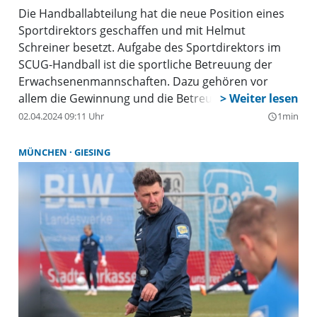
Die Handballabteilung hat die neue Position eines
Sportdirektors geschaffen und mit Helmut
Schreiner besetzt. Aufgabe des Sportdirektors im
SCUG-Handball ist die sportliche Betreuung der
Erwachsenenmannschaften. Dazu gehören vor
allem die Gewinnung und die Betreuung der
Trainerteams sowie die Moderation der Interessen
02.04.2024 09:11 Uhr
1min
query_builder
zwischen den Mannschaften, den Trainern, dem
Jugendbereich und der Abteilungsleitung.
MÜNCHEN
GIESING