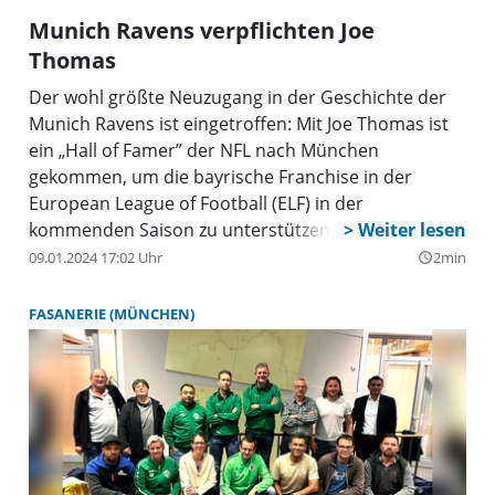
griechischen Meisters AEK Athen stand.
Munich Ravens verpflichten Joe
Thomas
Der wohl größte Neuzugang in der Geschichte der
Munich Ravens ist eingetroffen: Mit Joe Thomas ist
ein „Hall of Famer” der NFL nach München
gekommen, um die bayrische Franchise in der
European League of Football (ELF) in der
kommenden Saison zu unterstützen. Der 39 Jahre
alte US-Amerikaner wird bei den in Unterhaching
09.01.2024 17:02 Uhr
2min
query_builder
spielenden Ravens als Offensive Line Coach und als
Ambassador im Marketing-Bereich fungieren.
FASANERIE (MÜNCHEN)