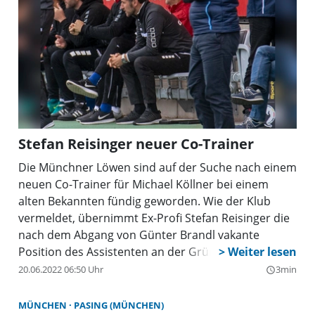
Stefan Reisinger neuer Co-Trainer
Die Münchner Löwen sind auf der Suche nach einem
neuen Co-Trainer für Michael Köllner bei einem
alten Bekannten fündig geworden. Wie der Klub
vermeldet, übernimmt Ex-Profi Stefan Reisinger die
nach dem Abgang von Günter Brandl vakante
Position des Assistenten an der Grünwalder Straße.
Der gebürtige Landshuter trug als Spieler in der
20.06.2022 06:50 Uhr
3min
query_builder
Zweitliga-Saison 2005/2006 das Trikot des TSV 1860
München. Mit 96 Bundesliga-Spielen (17 Tore) und
MÜNCHEN
PASING (MÜNCHEN)