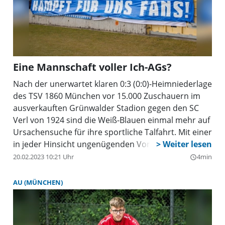
Eine Mannschaft voller Ich-AGs?
Nach der unerwartet klaren 0:3 (0:0)-Heimniederlage
des TSV 1860 München vor 15.000 Zuschauern im
ausverkauften Grünwalder Stadion gegen den SC
Verl von 1924 sind die Weiß-Blauen einmal mehr auf
Ursachensuche für ihre sportliche Talfahrt. Mit einer
in jeder Hinsicht ungenügenden Vorstellung blieb
das Profiteam die Erwartungen des weiß-blauen
20.02.2023 10:21 Uhr
4min
query_builder
Anhangs an ein kämpferisches Aufbäumen schuldig.
Es scheint überdeutlich: So hoch die individuelle
AU (MÜNCHEN)
Qualität Einzelner auch sein mag, als Mannschaft
funktionieren die Spieler des TSV 1860 München seit
Monaten überhaupt nicht. Derweil lässt der