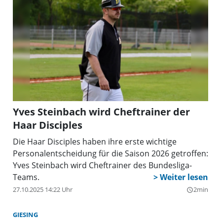
Yves Steinbach wird Cheftrainer der
Haar Disciples
Die Haar Disciples haben ihre erste wichtige
Personalentscheidung für die Saison 2026 getroffen:
Yves Steinbach wird Cheftrainer des Bundesliga-
Teams.
27.10.2025 14:22 Uhr
2min
query_builder
GIESING