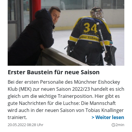
209 Partien (54 Tore) in der Zweiten Liga verfügt
Reisinger über reichlich Erfahrung als Aktiver.
Erster Baustein für neue Saison
Bei der ersten Personalie des Münchner Eishockey
Klub (MEK) zur neuen Saison 2022/23 handelt es sich
gleich um die wichtige Trainerposition. Hier gibt es
gute Nachrichten für die Luchse: Die Mannschaft
wird auch in der neuen Saison von Tobias Knallinger
trainiert.
20.05.2022 08:28 Uhr
2min
query_builder