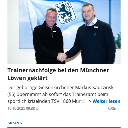
Trainernachfolge bei den Münchner
Löwen geklärt
Der gebürtige Gelsenkirchener Markus Kauczinski
(55) übernimmt ab sofort das Traineramt beim
sportlich kriselnden TSV 1860 München.
10.10.2025 09:38 Uhr
3min
query_builder
GIESING