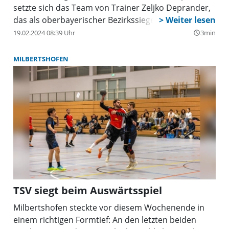
setzte sich das Team von Trainer Zeljko Deprander,
das als oberbayerischer Bezirkssieger das Ticket für
das Landesfinale im schwäbischen Nördlingen
19.02.2024 08:39 Uhr
3min
query_builder
gelöst hatte, vor 395 Zuschauern mit 5:1 gegen den
fünfmaligen Meister, Rekordsieger und
MILBERTSHOFEN
Titelfavoriten 1. FC Nürnberg durch.
TSV siegt beim Auswärtsspiel
Milbertshofen steckte vor diesem Wochenende in
einem richtigen Formtief: An den letzten beiden