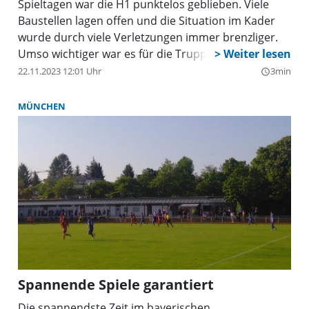
Spieltagen war die H1 punktelos geblieben. Viele
Baustellen lagen offen und die Situation im Kader
wurde durch viele Verletzungen immer brenzliger.
Umso wichtiger war es für die Truppe von Trainer
Wohlmut also, auswärts beim unmittelbaren
22.11.2023 12:01 Uhr
3min
query_builder
Tabellennachbarn Sauerlach wieder zwei Punkte zu
holen, um nicht in eine Krise abzurutschen.
MÜNCHEN
Spannende Spiele garantiert
Die spannendste Zeit im bayerischen