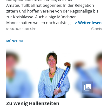
Amateurfußball hat begonnen: In der Relegation
zittern und hoffen Vereine von der Regionalliga bis
zur Kreisklasse. Auch einige Münchner
Mannschaften wollen noch aufsteigen oder auf den
letzten Drücker den Klassenerhalt schaffen.
01.06.2023 10:01 Uhr
3min
query_builder
MÜNCHEN
Zu wenig Hallenzeiten