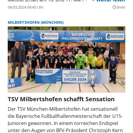
Sportschule Wedau in Duisburg qualifiziert. Das
04.03.2024 09:45 Uhr
3min
query_builder
Finale gegen die TSG Balingen entschied die Elf von
TSV-Trainer Zeljko Deprander mit 5:1 klar für sich.
MILBERTSHOFEN (MÜNCHEN)
TSV Milbertshofen schafft Sensation
Der TSV München-Milbertshofen hat sensationell
die Bayerische Fußballhallenmeisterschaft der U15-
Junioren gewonnen. In einem torreichen Endspiel
unter den Augen von BFV-Präsident Christoph Kern