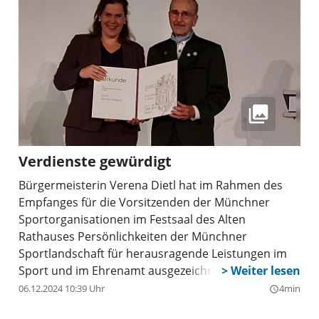
Verdienste gewürdigt
Bürgermeisterin Verena Dietl hat im Rahmen des
Empfanges für die Vorsitzenden der Münchner
Sportorganisationen im Festsaal des Alten
Rathauses Persönlichkeiten der Münchner
Sportlandschaft für herausragende Leistungen im
Sport und im Ehrenamt ausgezeichnet. Highlight
des Abends für die Delegation des TSV München-
06.12.2024 10:39 Uhr
4min
query_builder
Milbertshofen e.V. war dabei die Überreichung der