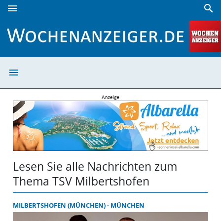
menu
search
TSV Milbertshofen | Wochenanzeiger
menu
TSV Milbertshof
Lesen Sie alle Nachrichten zum
Thema TSV Milbertshofen
MILBERTSHOFEN (MÜNCHEN)
MÜNCHEN