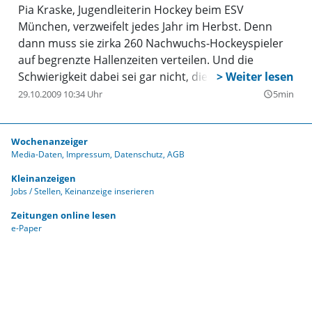
Pia Kraske, Jugendleiterin Hockey beim ESV
München, verzweifelt jedes Jahr im Herbst. Denn
dann muss sie zirka 260 Nachwuchs-Hockeyspieler
auf begrenzte Hallenzeiten verteilen. Und die
Schwierigkeit dabei sei gar nicht, die große Anzahl
der Jugendlichen unterzubringen.
29.10.2009 10:34 Uhr
5min
query_builder
Wochenanzeiger
Media-Daten
Impressum
Datenschutz
AGB
Kleinanzeigen
Jobs / Stellen
Keinanzeige inserieren
Zeitungen online lesen
e-Paper