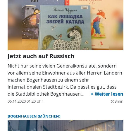
Jetzt auch auf Russisch
Nicht nur seine vielen Generalkonsulate, sondern
vor allem seine Einwohner aus aller Herren Ländern
machen Bogenhausen zu einem sehr
internationalen Stadtbezirk. Da passt es gut, dass
die Stadtbibliothek Bogenhausen
(Rosenkavalierplatz 16) Vorlesestunden in gleich
06.11.2020 01:20 Uhr
3min
query_builder
fünf Fremdsprachen anbietet, seit neuestem auch in
Russisch. Für die Amtssprache des größten Landes
BOGENHAUSEN (MÜNCHEN)
der Erde ist es bereits der zweite Anlauf.