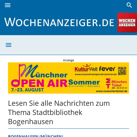
menu
search
Stadtbibliothek Bogenhausen | Wochenanzeiger
menu
Stadtbibliothek
Lesen Sie alle Nachrichten zum
Thema Stadtbibliothek
Bogenhausen
BOGENHAUSEN (MÜNCHEN)