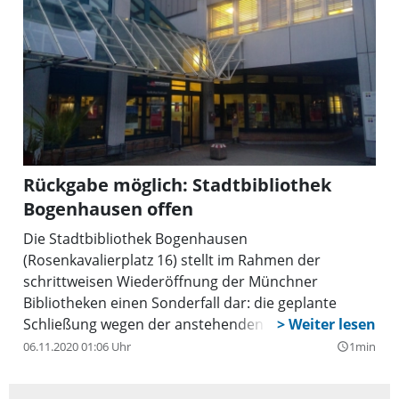
Rückgabe möglich: Stadtbibliothek
Bogenhausen offen
Die Stadtbibliothek Bogenhausen
(Rosenkavalierplatz 16) stellt im Rahmen der
schrittweisen Wiederöffnung der Münchner
Bibliotheken einen Sonderfall dar: die geplante
Schließung wegen der anstehenden Sanierung
wurde vorgezogen. Alle Bibliotheksmedien sind
06.11.2020 01:06 Uhr
1min
query_builder
bereits zur Lagerung während der Sanierung
umgezogen, somit ist eine Ausleihe nicht möglich.