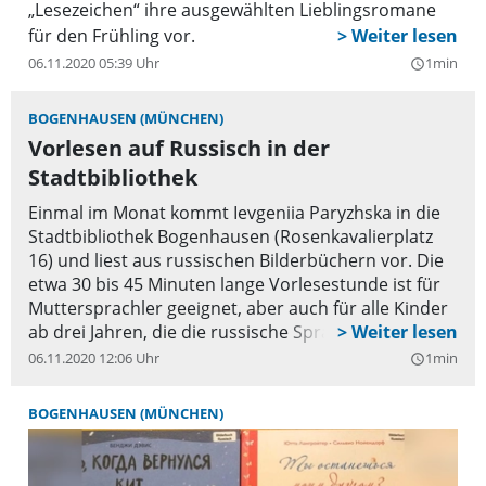
„Lesezeichen“ ihre ausgewählten Lieblingsromane
für den Frühling vor.
06.11.2020 05:39 Uhr
1min
query_builder
BOGENHAUSEN (MÜNCHEN)
Vorlesen auf Russisch in der
Stadtbibliothek
Einmal im Monat kommt Ievgeniia Paryzhska in die
Stadtbibliothek Bogenhausen (Rosenkavalierplatz
16) und liest aus russischen Bilderbüchern vor. Die
etwa 30 bis 45 Minuten lange Vorlesestunde ist für
Muttersprachler geeignet, aber auch für alle Kinder
ab drei Jahren, die die russische Sprache entdecken
möchten. Der nächste Termin ist am Mittwoch, 8.
06.11.2020 12:06 Uhr
1min
query_builder
Januar, um 16 Uhr.
BOGENHAUSEN (MÜNCHEN)