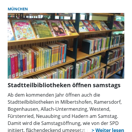
zwei Jahre auf das gewohnte Angebot verzichten
müssen ‒ denn die Räumlichkeiten müssen saniert
MÜNCHEN
werden.
Stadtteilbibliotheken öffnen samstags
Ab dem kommenden Jahr öffnen auch die
Stadtteilbibliotheken in Milbertshofen, Ramersdorf,
Bogenhausen, Allach-Untermenzing, Westend,
Fürstenried, Neuaubing und Hadern am Samstag.
Damit wird die Samstagsöffnung, wie von der SPD
initiiert, flächendeckend umgesetzt und künftig an