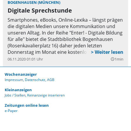
BOGENHAUSEN (MÜNCHEN)
Digitale Sprechstunde
Smartphones, eBooks, Online-Lexika – längst prägen
die digitalen Medien unsere Kommunikation und
unseren Alltag. In der Reihe "Enter! - Digitale Bildung
für alle" bietet die Stadtbibliothek Bogenhausen
(Rosenkavalierplatz 16) daher jeden letzten
Donnerstag im Monat eine kostenlose individuelle
Beratung rund um die digitalen Angebote der
06.11.2020 01:01 Uhr
1min
query_builder
Münchner Stadtbibliothek an. Der nächste Termin
ist am Donnerstag, 27. Februar, von 11 bis 12.30
Wochenanzeiger
Uhr. Gerne kann das eigene Gerät mitgebracht
Impressum
Datenschutz
AGB
werden. Eine Anmeldung für die digitale
Kleinanzeigen
Sprechstunde ist nicht nötig.
Jobs / Stellen
Keinanzeige inserieren
Zeitungen online lesen
e-Paper