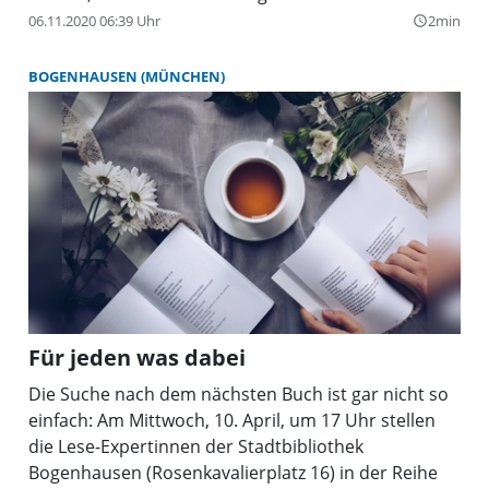
allen 21 Standorten angeboten. Das hat der
06.11.2020 06:39 Uhr
2min
query_builder
Kulturausschuss des Stadtrats beschlossen.
BOGENHAUSEN (MÜNCHEN)
Für jeden was dabei
Die Suche nach dem nächsten Buch ist gar nicht so
einfach: Am Mittwoch, 10. April, um 17 Uhr stellen
die Lese-Expertinnen der Stadtbibliothek
Bogenhausen (Rosenkavalierplatz 16) in der Reihe