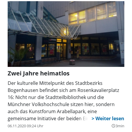
Zwei Jahre heimatlos
Der kulturelle Mittelpunkt des Stadtbezirks
Bogenhausen befindet sich am Rosenkavalierplatz
16: Nicht nur die Stadtteilbibliothek und die
Münchner Volkshochschule sitzen hier, sondern
auch das Kunstforum Arabellapark, eine
gemeinsame Initiative der beiden Einrichtungen.
Allerdings werden die Bogenhauser demnächst gut
06.11.2020 09:24 Uhr
3min
query_builder