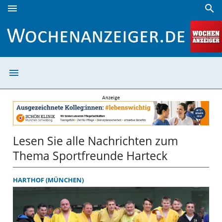
menu
search
Sportfreunde Harteck | Wochenanzeiger
menu
Sportfreunde Ha
Lesen Sie alle Nachrichten zum
Thema Sportfreunde Harteck
HARTHOF (MÜNCHEN)