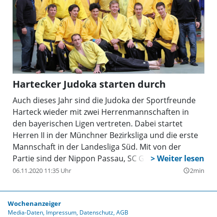
Hartecker Judoka starten durch
Auch dieses Jahr sind die Judoka der Sportfreunde
Harteck wieder mit zwei Herrenmannschaften in
den bayerischen Ligen vertreten. Dabei startet
Herren II in der Münchner Bezirksliga und die erste
Mannschaft in der Landesliga Süd. Mit von der
Partie sind der Nippon Passau, SC Gröbenzell, SC
Friedberg, SG Moosburg und das Judo-Team vom
06.11.2020 11:35 Uhr
2min
query_builder
TSV Grafing. Durch Verschiebungen von der 1.
Bundesliga mit dem Rückzug des Traditionsvereins
Wochenanzeiger
TSV Großhadern, Abstiegen in der 2. Bundes- und
Media-Daten
Impressum
Datenschutz
AGB
Bayernliga sowie der Auflösung einzelner