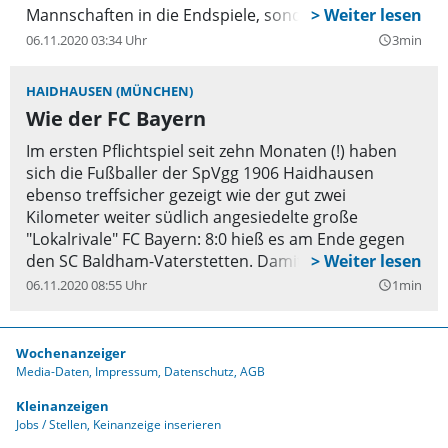
Mannschaften in die Endspiele, sondern bewies sich
auch als routinierter Organisator der Veranstaltung.
06.11.2020 03:34 Uhr
3min
query_builder
HAIDHAUSEN (MÜNCHEN)
Wie der FC Bayern
Im ersten Pflichtspiel seit zehn Monaten (!) haben
sich die Fußballer der SpVgg 1906 Haidhausen
ebenso treffsicher gezeigt wie der gut zwei
Kilometer weiter südlich angesiedelte große
"Lokalrivale" FC Bayern: 8:0 hieß es am Ende gegen
den SC Baldham-Vaterstetten. Damit haben die
Haidhausener gute Chancen, den Klassenerhalt in
06.11.2020 08:55 Uhr
1min
query_builder
der Bezirksliga zu schaffen.
Wochenanzeiger
Media-Daten
Impressum
Datenschutz
AGB
Kleinanzeigen
Jobs / Stellen
Keinanzeige inserieren