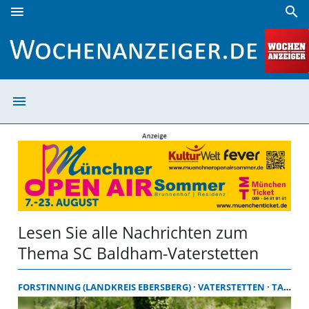
menu
search
SC Baldham-Vaterstetten | Wochenanzeiger
menu
SC Baldham-Vate
Lesen Sie alle Nachrichten zum
Thema SC Baldham-Vaterstetten
FORSTINNING (LANDKREIS EBERSBERG)
VATERSTETTEN
TAUFKIRCHEN-VILS (LANDKREIS ERDING)