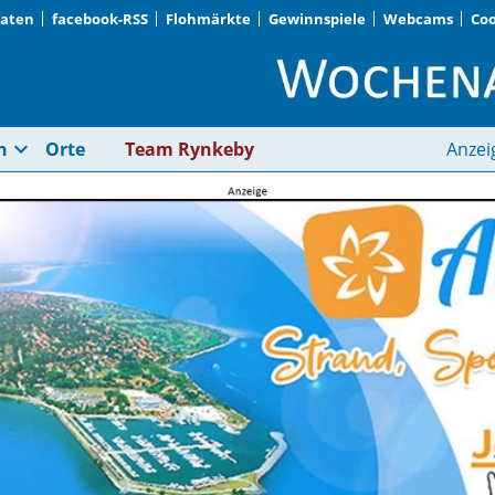
Daten
facebook-RSS
Flohmärkte
Gewinnspiele
Webcams
Coo
JBN | Wochenanzeige
expand_more
n
Orte
Team Rynkeby
Anzei