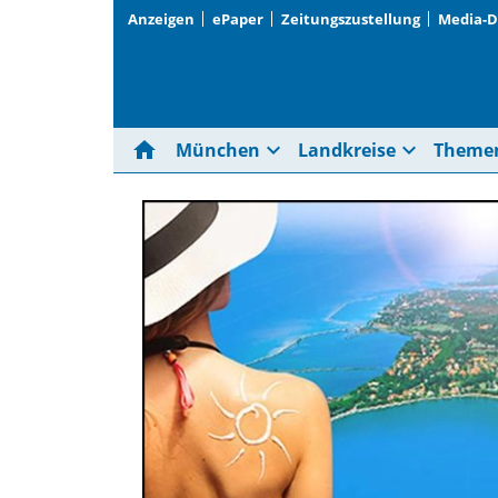
Anzeigen
ePaper
Zeitungszustellung
Media-
home
expand_more
expand_more
München
Landkreise
Theme