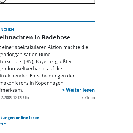
NCHEN
eihnachten in Badehose
t einer spektakulären Aktion machte die
gendorganisation Bund
turschutz (JBN), Bayerns größter
gendumweltverband, auf die
itreichenden Entscheidungen der
imakonferenz in Kopenhagen
fmerksam.
12.2009 12:09 Uhr
1min
query_builder
itungen online lesen
Paper