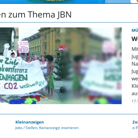
ten zum Thema JBN
MÜ
W
Mi
Ju
Na
Ju
we
Kl
au
17.
Kleinanzeigen
Ze
Jobs / Stellen
Keinanzeige inserieren
e-