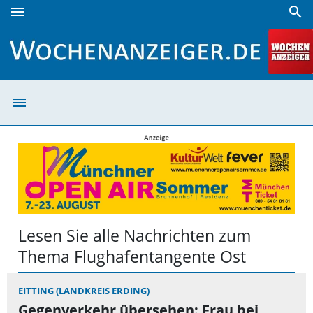
menu
search
Flughafentangente Ost | Wochenanzeiger
menu
Flughafentangen
Lesen Sie alle Nachrichten zum
Thema Flughafentangente Ost
EITTING (LANDKREIS ERDING)
Gegenverkehr übersehen: Frau bei