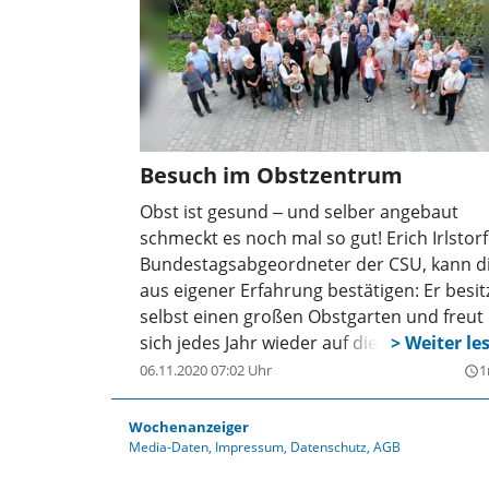
Besuch im Obstzentrum
Obst ist gesund ‒ und selber angebaut
schmeckt es noch mal so gut! Erich Irlstorf
Bundestagsabgeordneter der CSU, kann d
aus eigener Erfahrung bestätigen: Er besit
selbst einen großen Obstgarten und freut
sich jedes Jahr wieder auf die Ernte. In sei
Funktion als Bundestagsabgeordneter im
06.11.2020 07:02 Uhr
1
query_builder
Ausschuss für Gesundheit lud Irlstorfer vo
kurzem Interessenten aus seinem Wahlkre
Wochenanzeiger
Freising-Pfaffenhofen-Schrobenhausen z
Media-Daten
Impressum
Datenschutz
AGB
Besuch im Bayerischen Obstzentrum ein.