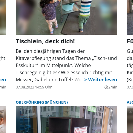
e
Mi
asen
Tr
de
 Hund
r
Tischlein, deck dich!
Fü
Bei den diesjährigen Tagen der
Gu
ght
Kitaverpflegung stand das Thema „Tisch- und
da
Esskultur” im Mittelpunkt. Welche
tä
Tischregeln gibt es? Wie esse ich richtig mit
Ki
ung
Messer, Gabel und Löffel? Wie essen
(K
s
Menschen in anderen Ländern? Diesen und
so
min
07.08.2023 14:59 Uhr
2min
07.
query_builder
vielen weiteren Fragen sollten Kinder, Eltern
Ro
und pädagogisches Personal bei den
Ti
OBERFÖHRING (MÜNCHEN)
AS
diesjährigen bayerischen Tagen der
ha
Kitaverpflegung auf den Grund gehen. Die
Sc
en
Vernetzungsstelle Kita- und
Ki
Schulverpflegung des Bayerischen
un