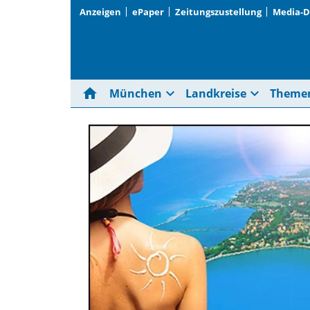
Anzeigen
ePaper
Zeitungszustellung
Media-
home
expand_more
expand_more
München
Landkreise
Theme