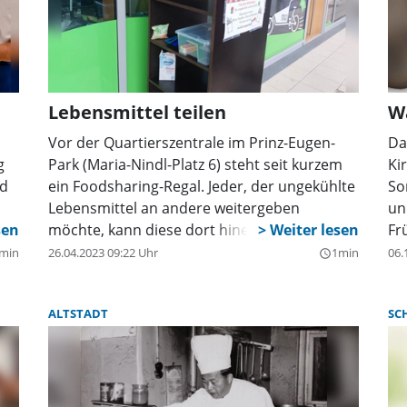
s
Staatsministeriums für Ernährung,
Ki
Landwirtschaft und Forsten hatte dazu
(W
aufgerufen. „Die gemeinsame Mahlzeit ist ein
je
wichtiger Bildungs- und Lernort. So schulen
Kinder beispielsweise beim Tischdecken
Lebensmittel teilen
W
spielerisch ihre Motorik. Gleichzeitig steigt
durch das Mithelfen auch die Wertschätzung
Vor der Quartierszentrale im Prinz-Eugen-
Da
des Essens”, erklärt Dr. Christiane Brunner,
g
Park (Maria-Nindl-Platz 6) steht seit kurzem
Ki
Leiterin der Vernetzungsstelle am
nd
ein Foodsharing-Regal. Jeder, der ungekühlte
So
Kompetenzzentrum für Ernährung in
Lebensmittel an andere weitergeben
un
Kulmbach.
um
möchte, kann diese dort hineinlegen. Ebenso
Fr
wie bei öffentlichen Bücherschränken ist
min
26.04.2023 09:22 Uhr
1min
06.
query_builder
ost
auch die Herausnahme jederzeit und von
jedem möglich.
ALTSTADT
SC
e