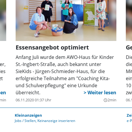
Essensangebot optimiert
G
Anfang Juli wurde dem AWO-Haus für Kinder
Di
er,
St.-Ingbert-Straße, auch bekannt unter
di
ies
SieKids - Jürgen-Schmieder-Haus, für die
Mi
zt
erfolgreiche Teilnahme am "Coaching Kita-
ei
und Schulverpflegung" eine Urkunde
10
ner
überreicht.
zw
min
06.11.2020 01:37 Uhr
2min
06.
query_builder
r
is
Kleinanzeigen
Ze
um
Jobs / Stellen
Keinanzeige inserieren
e-