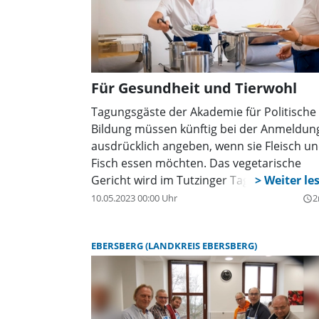
Wege zu gehen. Bayernweit wurden bereit
150 Einrichtungen gecoacht.
Für Gesundheit und Tierwohl
Tagungsgäste der Akademie für Politische
Bildung müssen künftig bei der Anmeldun
ausdrücklich angeben, wenn sie Fleisch u
Fisch essen möchten. Das vegetarische
Gericht wird im Tutzinger Tagungshaus z
Standard. Bisher war die Verpflegung mit
10.05.2023 00:00 Uhr
2
query_builder
Fleisch und Fisch die Regel, vegetarische K
konnte im Anmeldeformular als
EBERSBERG (LANDKREIS EBERSBERG)
Sonderwunsch gewählt werden. Dieses
Prinzip wird nun umgekehrt. Die Akademi
will damit einen Beitrag zum Klimaschutz
leisten und hofft, dass viele Teilnehmende
die Aktion unterstützen.