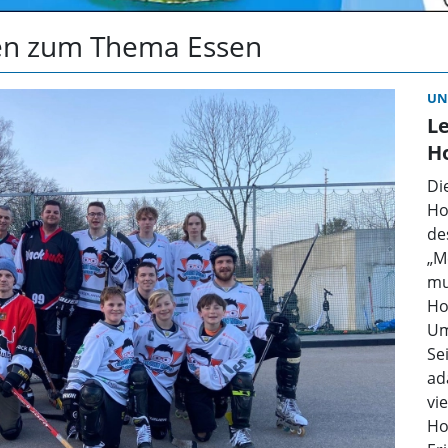
ten zum Thema Essen
UN
Le
H
Di
Ho
de
„M
mu
Ho
Um
Se
ad
vi
Ho