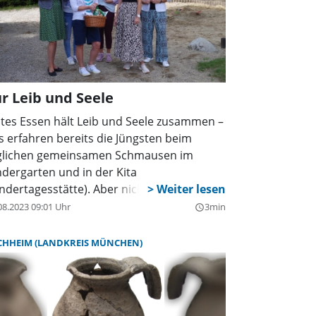
ttagsbetreuungen in städtischer
ägerschaft angemeldet sind, werden von
r Umstellung profitieren.
r Leib und Seele
tes Essen hält Leib und Seele zusammen –
s erfahren bereits die Jüngsten beim
glichen gemeinsamen Schmausen im
ndergarten und in der Kita
indertagesstätte). Aber nicht nur was,
ndern auch wie gegessen wird spielt eine
08.2023 09:01 Uhr
3min
query_builder
lle beim Genuss. Unter dem Motto „Kita-
schlein deck dich! – Gemeinsam gut essen“
CHHEIM (LANDKREIS MÜNCHEN)
tte die Vernetzungsstelle Kita- und
hulverpflegung Bayern alle bayerischen
tas dazu aufgerufen, das Thema „Tisch-
d Esskultur“ in den Fokus zu rücken. Die