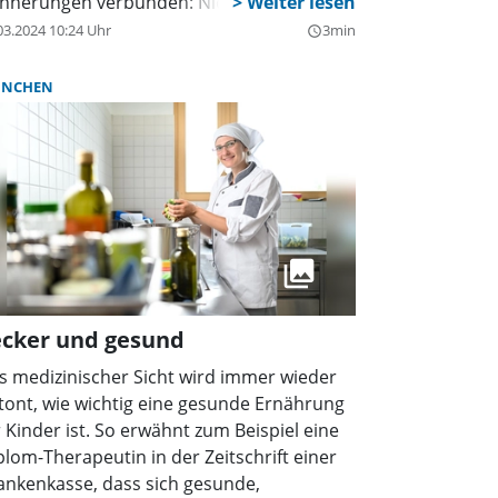
innerungen verbunden: Nicht wenige sind
er erstmals mit diesem Sport in
03.2024 10:24 Uhr
3min
query_builder
rbindung gekommen, haben viele Stunden
d bei jedem Wetter gezockt. Gerade in den
NCHEN
tzten Jahren hat sich der Hockeyplatz durch
e Nachwuchsspieler der Hockey Nerds zu
nem der meistgenutzten Sportplätze in
terschleißheim entwickelt.
ecker und gesund
s medizinischer Sicht wird immer wieder
tont, wie wichtig eine gesunde Ernährung
r Kinder ist. So erwähnt zum Beispiel eine
plom-Therapeutin in der Zeitschrift einer
ankenkasse, dass sich gesunde,