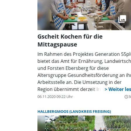
Gscheit Kochen für die
Mittagspause
Im Rahmen des Projektes Generation 55pl
bietet das Amt für Ernährung, Landwirtsch
und Forsten Ebersberg für diese
Altersgruppe Gesundheitsförderung an ih
Arbeitsstelle an. Die Umsetzung in der
Region übernimmt derzeit Irmgard Reischl
die das Fachzentrum
06.11.2020 09:22 Uhr
3
query_builder
Ernährung/Gemeinschaftsverpflegung de
Ernährungsamtes Ebersberg, leitet.
HALLBERGMOOS (LANDKREIS FREISING)