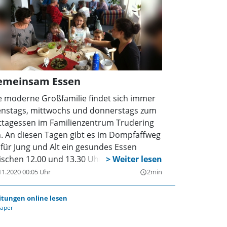
emeinsam Essen
e moderne Großfamilie findet sich immer
enstags, mittwochs und donnerstags zum
ttagessen im Familienzentrum Trudering
n. An diesen Tagen gibt es im Dompfaffweg
 für Jung und Alt ein gesundes Essen
ischen 12.00 und 13.30 Uhr.
11.2020 00:05 Uhr
2min
query_builder
itungen online lesen
Paper