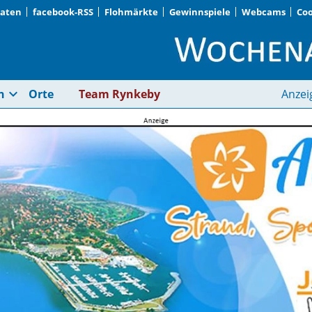
Daten
facebook-RSS
Flohmärkte
Gewinnspiele
Webcams
Coo
Essen | Wochenanzei
expand_more
n
Orte
Team Rynkeby
Anzei