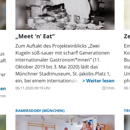
„Meet 'n' Eat”
Ze
Zum Auftakt des Projekteinblicks „Zwei
Ei
Kugeln süß-sauer mit scharf! Generationen
Ko
us
internationaler Gastronom*innen” (11.
Bu
aft
Oktober 2019 bis 3. Mai 2020) lädt das
st
Münchner Stadtmuseum, St.-Jakobs-Platz 1,
Un
rer
ein, bei einem internationalen Catering
ph
miteinander ins Gespräch zu kommen. Nicht
Ko
,
06.11.2020 09:19 Uhr
1min
06.
query_builder
nur über das Essen. Der Eintritt ist frei.
Ja
min
pa
s
Fe
RAMERSDORF (MÜNCHEN)
TR
vo
7 
50