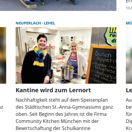
Er
hi
19.
Ve
un
NEUPERLACH
LEHEL
MÜ
le
di
ei
Un
Kantine wird zum Lernort
L
Nachhaltigkeit steht auf dem Speisenplan
Au
nz
des Städtischen St.-Anna-Gymnasiums ganz
be
oben. Seit Beginn des Jahres ist die Firma
fü
Community Kitchen München mit der
Di
Bewirtschaftung der Schulkantine
Kr