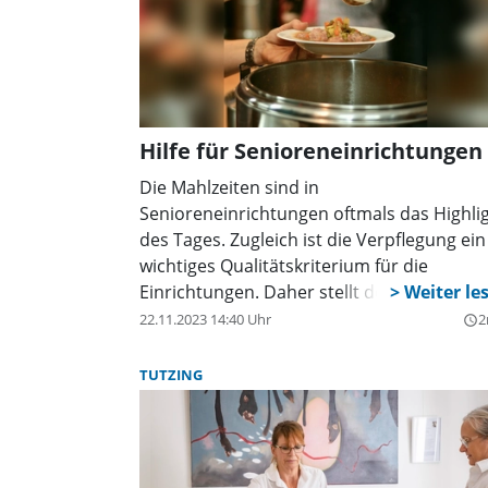
auszuschalten. Nachdem die Feuerwehr di
Wohnung gelüftet und den Rauch ausgebl
hatte, war alles wieder in Ordnung. Kein
Schaden und keine Verletzten – auch der
war nicht zu Schaden gekommen. Dank de
aufmerksamen Nachbarin.
Hilfe für Senioreneinrichtungen
Die Mahlzeiten sind in
Senioreneinrichtungen oftmals das Highli
des Tages. Zugleich ist die Verpflegung ein
wichtiges Qualitätskriterium für die
Einrichtungen. Daher stellt deren Gestalt
eine verantwortungsvolle Aufgabe dar. Da
22.11.2023 14:40 Uhr
2
query_builder
Coaching 'Seniorenverpflegung' des
Staatsministeriums für Ernährung,
TUTZING
Landwirtschaft, Forsten und Tourismus
unterstützt Senioren- und
Tagespflegeeinrichtungen dabei, sich dies
Herausforderungen zu stellen und neue