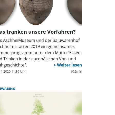
ndertageseinrichtung St. Philippus
estendstraße 253) machte mit und gehört
tzt zu den würdige Preisträgern.
as tranken unsere Vorfahren?
s AschheiMuseum und der Bajuwarenhof
rchheim starten 2019 ein gemeinsames
mmerprogramm unter dem Motto "Essen
d Trinken in der europäischen Vor- und
ühgeschichte".
11.2020 11:36 Uhr
2min
query_builder
HWABING