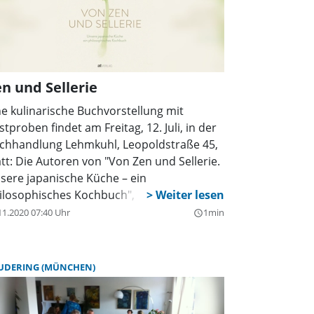
n und Sellerie
ne kulinarische Buchvorstellung mit
stproben findet am Freitag, 12. Juli, in der
chhandlung Lehmkuhl, Leopoldstraße 45,
att: Die Autoren von "Von Zen und Sellerie.
sere japanische Küche – ein
ilosophisches Kochbuch", der gelernte
ch, promovierte Philosoph und
11.2020 07:40 Uhr
1min
query_builder
pankenner Dr. Malte Härtig und die
ssionierte Gärtnerin und Fotografin Jule
lice Frommelt, stellen dieses in Schwabing
UDERING (MÜNCHEN)
r. Beginn ist um 20 Uhr. Der Eintritt kostet
Euro, Kartenreservierung unter 089/38 01
-0 oder service@lehmkuhl.net