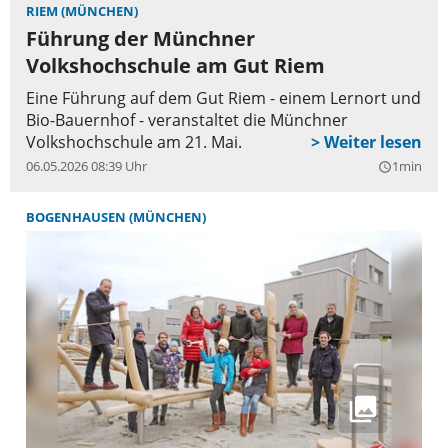
den Kindern sehr wichtig ist, Rücksicht auf die Erde
RIEM (MÜNCHEN)
zu nehmen und sie hier ein großes Interesse haben,
Führung der Münchner
etwas zu verändern beziehungsweise zu verbessern.
Volkshochschule am Gut Riem
Wir gestalten all unsere Feste und Veranstaltungen
Eine Führung auf dem Gut Riem - einem Lernort und
bewusst nachhaltig und so wollten wir dieses Jahr
Bio-Bauernhof - veranstaltet die Münchner
noch einen Schritt weitergehen. Wir haben eine
Volkshochschule am 21. Mai.
große Außenanlage und haben diese für die
06.05.2026 08:39 Uhr
1min
query_builder
Pflanzen und Tiere umweltfreundlicher gestaltet
und umgebaut. So entstand ein kleines Paradies für
BOGENHAUSEN (MÜNCHEN)
alle ortsansässigen Lebewesen“, erklärt
Einrichtungsleiterin Svenja Gruse.