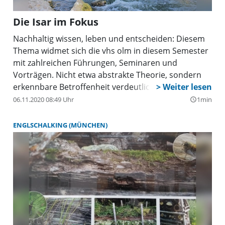
Die Isar im Fokus
Nachhaltig wissen, leben und entscheiden: Diesem
Thema widmet sich die vhs olm in diesem Semester
mit zahlreichen Führungen, Seminaren und
Vorträgen. Nicht etwa abstrakte Theorie, sondern
erkennbare Betroffenheit verdeutlicht ein Vortrag
am Dienstag, 28. Mai, in dem die Isar als Fluss und
06.11.2020 08:49 Uhr
1min
query_builder
deren Umgebung im Fokus stehen.
ENGLSCHALKING (MÜNCHEN)