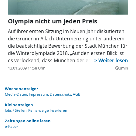
Olympia nicht um jeden Preis
Auf ihrer ersten Sitzung im Neuen Jahr diskutierten
die Grünen in Allach-Untermenzing unter anderem
die beabsichtigte Bewerbung der Stadt München für
die Winterolympiade 2018. „Auf den ersten Blick ist
es verlockend, dass München der erste Ort weltweit
mit olympischen Sommer- und Winterspielen sein
13.01.2009 11:58 Uhr
3min
query_builder
könnte, insbesondere, wenn man sich an die
wunderbaren Spiel von 1972 und den Gewinn für
Wochenanzeiger
München erinnert“, sagte Emmerich Huber,
Media-Daten
Impressum
Datenschutz
AGB
Sprecher der Grünen im Münchner Westen und
selbst ehemals
Kleinanzeigen
Jobs / Stellen
Keinanzeige inserieren
Zeitungen online lesen
e-Paper