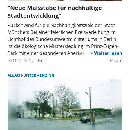
"Neue Maßstäbe für nachhaltige
Stadtentwicklung"
Rückenwind für die Nachhaltigkeitsziele der Stadt
München: Bei einer feierlichen Preisverleihung im
Lichthof des Bundesumweltministeriums in Berlin
ist die ökologische Mustersiedlung im Prinz-Eugen-
Park mit einer besonderen Anerkennung beim
Bundespreis Umwelt & Bauen ausgezeichnet
06.11.2020 04:55 Uhr
2min
query_builder
worden. Florian Pronold, parlamentarischer
Staatssekretär des Bundesumweltministeriums,
ALLACH-UNTERMENZING
würdigte das Vorzeigeprojekt der Landeshauptstadt
München und überreichte eine Urkunde.