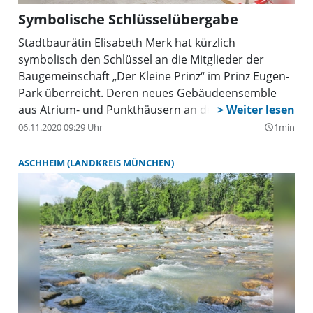
Symbolische Schlüsselübergabe
Stadtbaurätin Elisabeth Merk hat kürzlich
symbolisch den Schlüssel an die Mitglieder der
Baugemeinschaft „Der Kleine Prinz“ im Prinz Eugen-
Park überreicht. Deren neues Gebäudeensemble
aus Atrium- und Punkthäusern an der Jörg-Hube-
Straße ist Teilprojekt der dortigen ökologischen
06.11.2020 09:29 Uhr
1min
query_builder
Mustersiedlung. Neben Wohnungen wurden zwei
Gästeappartements, ein Eis-Café und eine
ASCHHEIM (LANDKREIS MÜNCHEN)
Fahrradreparaturwerkstatt errichtet.