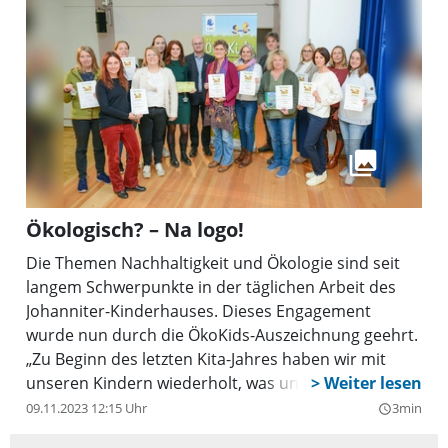
Ökologisch? – Na logo!
Die Themen Nachhaltigkeit und Ökologie sind seit
langem Schwerpunkte in der täglichen Arbeit des
Johanniter-Kinderhauses. Dieses Engagement
wurde nun durch die ÖkoKids-Auszeichnung geehrt.
„Zu Beginn des letzten Kita-Jahres haben wir mit
unseren Kindern wiederholt, was uns wichtig ist und
wie wir in Kontakt mit unserer Umwelt und allem
09.11.2023 12:15 Uhr
3min
query_builder
was darin lebt, stehen. Man hat gemerkt, dass es