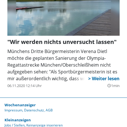
"Wir werden nichts unversucht lassen"
Münchens Dritte Bürgermeisterin Verena Dietl
möchte die geplanten Sanierung der Olympia-
Regattastrecke München/Oberschleißheim nicht
aufgegeben sehen: "Als Sportbürgermeisterin ist es
mir außerordentlich wichtig, dass wir den Münchner
Vereins- und Breitensport auch in der Krise sinnvoll
06.11.2020 12:14 Uhr
1min
query_builder
und nachhaltig fördern. Wir werden weiterhin nichts
unversucht lassen, die Olympia-Regattastrecke
Wochenanzeiger
München zu sanieren. Die Anlage soll bestmöglich
Impressum
Datenschutz
AGB
für den Vereins- und Freizeitsport erhalten bleiben.
Darauf habe ich mich mit den Ruder- und
Kleinanzeigen
Jobs / Stellen
Keinanzeige inserieren
Kanuverbänden verständigt."