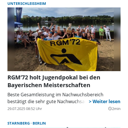
UNTERSCHLEISSHEIM
RGM’72 holt Jugendpokal bei den
Bayerischen Meisterschaften
Beste Gesamtleistung im Nachwuchsbereich
bestätigt die sehr gute Nachwuchsarbeit.
29.07.2025 08:52 Uhr
2min
query_builder
STARNBERG
BERLIN