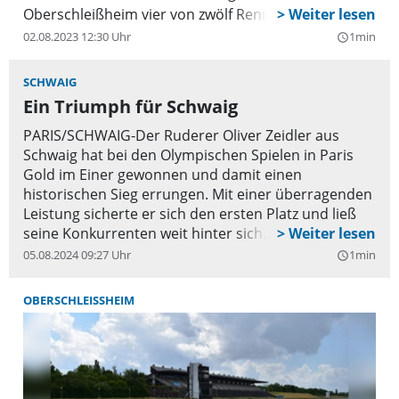
Oberschleißheim vier von zwölf Rennen für sich.
02.08.2023 12:30 Uhr
1min
query_builder
SCHWAIG
Ein Triumph für Schwaig
PARIS/SCHWAIG-Der Ruderer Oliver Zeidler aus
Schwaig hat bei den Olympischen Spielen in Paris
Gold im Einer gewonnen und damit einen
historischen Sieg errungen. Mit einer überragenden
Leistung sicherte er sich den ersten Platz und ließ
seine Konkurrenten weit hinter sich. Nach drei
Jahren intensiver Vorbereitung, insbesondere nach
05.08.2024 09:27 Uhr
1min
query_builder
der Enttäuschung bei den Spielen in Tokio 2021,
konnte Zeidler nun endlich seinen Traum
OBERSCHLEISSHEIM
verwirklichen. Der emotionale Moment, als er die
Ziellinie überquerte, wurde von seinen Freunden,
seiner Familie und seiner Freundin Sofia Meakin,
einer Schweizer Ruderin, gefeiert, die extra
angereist war, um ihn zu unterstützen.