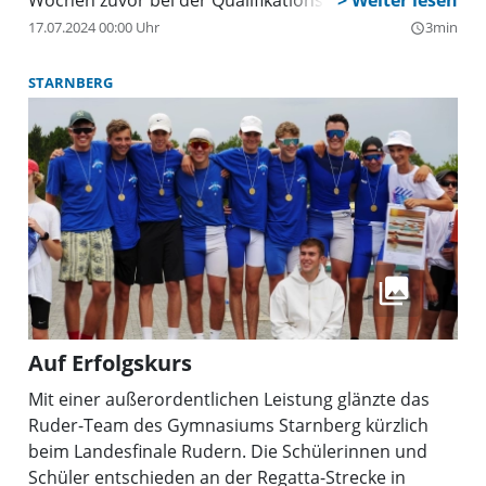
Wochen zuvor bei der Qualifikationsregatta in
München das Ticket nach Berlin gesichert hatten.
17.07.2024 00:00 Uhr
3min
query_builder
STARNBERG
Auf Erfolgskurs
Mit einer außerordentlichen Leistung glänzte das
Ruder-Team des Gymnasiums Starnberg kürzlich
beim Landesfinale Rudern. Die Schülerinnen und
Schüler entschieden an der Regatta-Strecke in