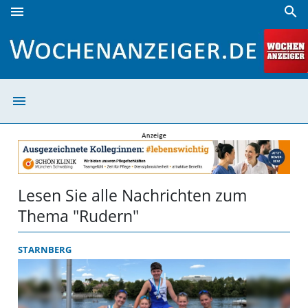
menu
search
Rudern | Wochenanzeiger
menu
Rudern | Woche
Lesen Sie alle Nachrichten zum
Thema "Rudern"
STARNBERG