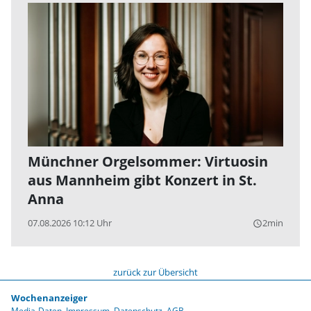
Münchner Orgelsommer: Virtuosin
aus Mannheim gibt Konzert in St.
Anna
07.08.2026 10:12 Uhr
2min
query_builder
zurück zur Übersicht
Wochenanzeiger
Media-Daten
Impressum
Datenschutz
AGB