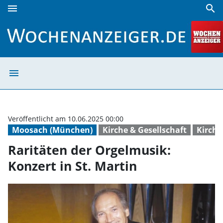
menu
search
Raritäten der Orgelmusik: Konzert in St. Martin | Wochenan
menu
Raritäten der Or
Veröffentlicht am 10.06.2025 00:00
Moosach (München)
Kirche & Gesellschaft
Kirch
Raritäten der Orgelmusik:
Konzert in St. Martin