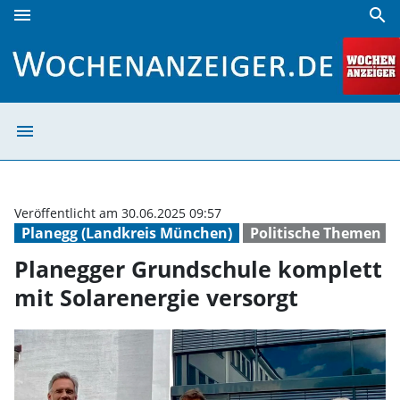
menu
search
Planegger Grundschule komplett mit Solarenergie versorg
menu
Planegger Grund
Veröffentlicht am 30.06.2025 09:57
Planegg (Landkreis München)
Politische Themen
Planegger Grundschule komplett
mit Solarenergie versorgt