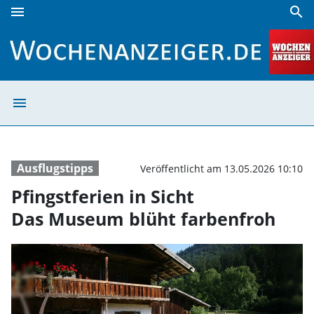
menu
search
Pfingstferien in Sicht Das Museum blüht farbenfroh | Woc
menu
Pfingstferien i
Ausflugstipps
Veröffentlicht am 13.05.2026 10:10
Pfingstferien in Sicht
Das Museum blüht farbenfroh