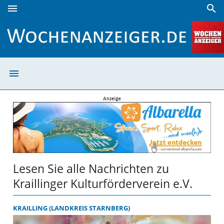
menu
search
Kraillinger Kulturförderverein e.V. | Wochenanzeiger
menu
Kraillinger Kult
Lesen Sie alle Nachrichten zu
Kraillinger Kulturförderverein e.V.
KRAILLING (LANDKREIS STARNBERG)