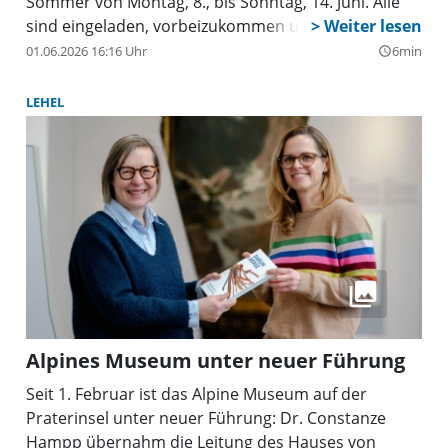
Sommer von Montag, 8., bis Sonntag, 14. Juni. Alle
sind eingeladen, vorbeizukommen und
mitzumachen.
01.06.2026 16:16 Uhr
6min
query_builder
LEHEL
Alpines Museum unter neuer Führung
Seit 1. Februar ist das Alpine Museum auf der
Praterinsel unter neuer Führung: Dr. Constanze
Hampp übernahm die Leitung des Hauses von