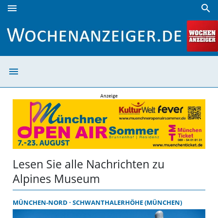
menu
search
Alpines Museum | Wochenanzeiger
menu
Alpines Museum
Lesen Sie alle Nachrichten zu
Alpines Museum
MÜNCHEN-NORD
SCHWANTHALERHÖHE (MÜNCHEN)