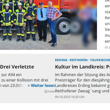
be
ei
st
Ke
un
Ve
mu
ei
Ve
01.
Fa
Be
ERDING
REITHOFEN
TAUFKIRCHE
Sc
Drei Verletzte
Kultur im Landkreis: 
be
 zur A94 ein
Im Rahmen der Sitzung des Au
de
 einer Kollision mit drei
Preisträger für den diesjähri
Bü
n von 23.000 Euro.
Landkreises Erding bekannt g
De
Reithofener Zwoag´sang und 
1min
query_builder
En
04.10.2023 16:20 Uhr
de