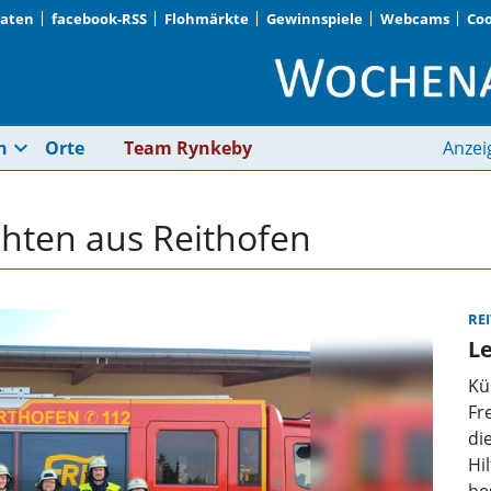
Daten
facebook-RSS
Flohmärkte
Gewinnspiele
Webcams
Coo
Reithofen | Wochena
expand_more
n
Orte
Team Rynkeby
Anzei
chten aus Reithofen
RE
L
Kü
Fr
di
Hi