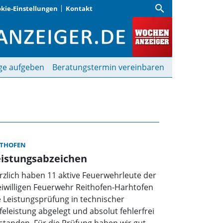
search
kie-Einstellungen
Kontakt
nzeiger
ge aufgeben
Beratungstermin vereinbaren
ITHOFEN
eistungsabzeichen
rzlich haben 11 aktive Feuerwehrleute der
eiwilligen Feuerwehr Reithofen-Harhtofen
e Leistungsprüfung in technischer
lfeleistung abgelegt und absolut fehlerfrei