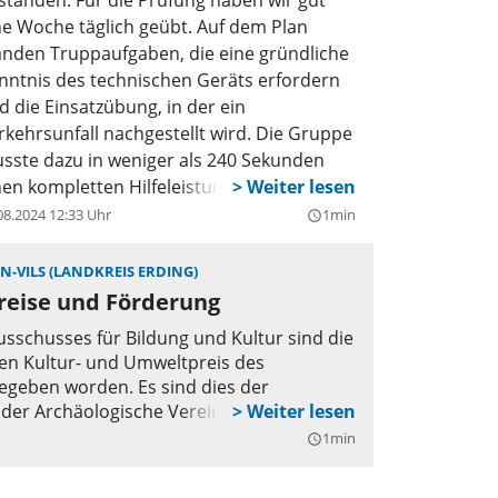
standen. Für die Prüfung haben wir gut
ne Woche täglich geübt. Auf dem Plan
anden Truppaufgaben, die eine gründliche
nntnis des technischen Geräts erfordern
d die Einsatzübung, in der ein
rkehrsunfall nachgestellt wird. Die Gruppe
sste dazu in weniger als 240 Sekunden
nen kompletten Hilfeleistungs-Aufbau mit
rkehrsabsicherung,
08.2024 12:33 Uhr
1min
query_builder
hrzeugunterbauung, Brandschutz,
leuchtung und natürlich mit Spreizer und
N-VILS (LANDKREIS ERDING)
hneidgerät errichten und die Geräte
Preise und Förderung
dienen. Die Prüfung wurde von 3 Prüfern
sschusses für Bildung und Kultur sind die
r Kreisbrandinspektion im Beisein von
gen Kultur- und Umweltpreis des
rgermeister Peter Deischl abgenommen.
egeben worden. Es sind dies der
ischl bedankte sich sehr herzlich für das
der Archäologische Verein Erding.
gagement und die professionelle Arbeit
1min
query_builder
r Feuerwehrangehörigen.