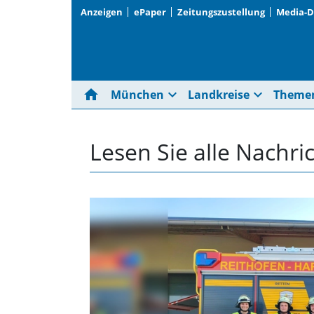
Anzeigen
ePaper
Zeitungszustellung
Media-
home
expand_more
expand_more
München
Landkreise
Theme
Lesen Sie alle Nachri