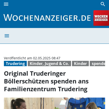
menu
search
Original Truderinger Böllerschützen spenden ans Familie
menu
Original Truder
Veröffentlicht am 02.05.2025 08:47
Trudering
Kinder, Jugend & Co.
Kinder
spende
Original Truderinger
Böllerschützen spenden ans
Familienzentrum Trudering