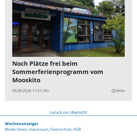
Noch Plätze frei beim
Sommerferienprogramm vom
Mooskito
05.08.2026 11:51 Uhr
3min
query_builder
zurück zur Übersicht
Wochenanzeiger
Media-Daten
Impressum
Datenschutz
AGB