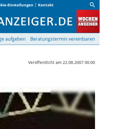
search
kie-Einstellungen
Kontakt
alisch gestärkt | Woche
ge aufgeben
Beratungstermin vereinbaren
Veröffentlicht am 22.08.2007 00:00