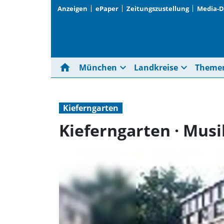
Anzeigen
ePaper
Zeitungszustellung
Media-
home
expand_more
expand_more
München
Landkreise
Theme
Kieferngarten
Kieferngarten · Musi