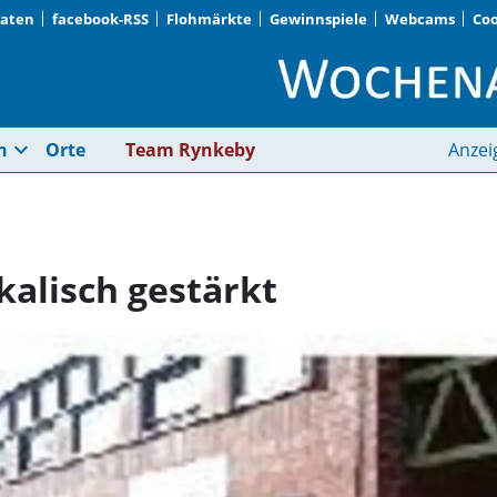
Daten
facebook-RSS
Flohmärkte
Gewinnspiele
Webcams
Coo
Kieferngarten · Musik
expand_more
n
Orte
Team Rynkeby
Anzei
kalisch gestärkt