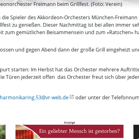
eonorchester Freimann beim Grillfest. (Foto: Verein)
 die Spieler des Akkordeon-Orchesters München-Freimann i
illfest zu genießen. Dieser Nachmittag ist bei allen immer 
Zeit zum gemütlichen Beisammensein und zum »Ratschen« ha
ssen und gegen Abend dann der große Grill eingeheizt un
purt starten: Im Herbst hat das Orchester mehrere Auftritt
die Türen jederzeit offen  das Orchester freut sich über j
harmonikaring.53@vr-web.de
oder unter der Telefonnum