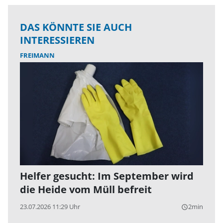
DAS KÖNNTE SIE AUCH
INTERESSIEREN
FREIMANN
Helfer gesucht: Im September wird
die Heide vom Müll befreit
23.07.2026 11:29 Uhr
2min
query_builder