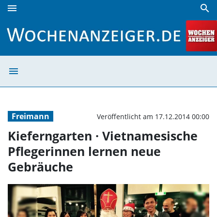
menu
search
Kieferngarten · Vietnamesische Pflegerinnen lernen neue
menu
Kieferngarten ·
Freimann
Veröffentlicht am 17.12.2014 00:00
Kieferngarten · Vietnamesische
Pflegerinnen lernen neue
Gebräuche