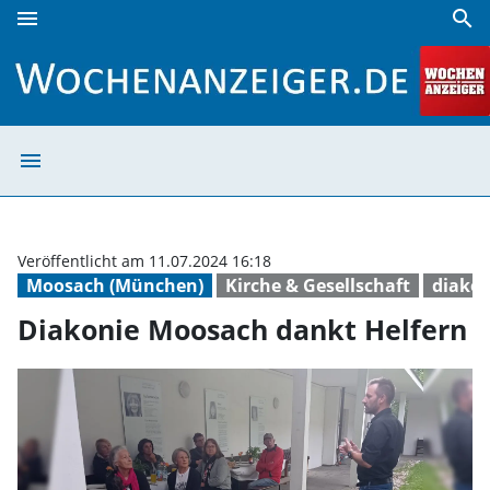
menu
search
Diakonie Moosach dankt Helfern | Wochenanzeiger
menu
Diakonie Moosac
Veröffentlicht am 11.07.2024 16:18
Moosach (München)
Kirche & Gesellschaft
diakon
Diakonie Moosach dankt Helfern