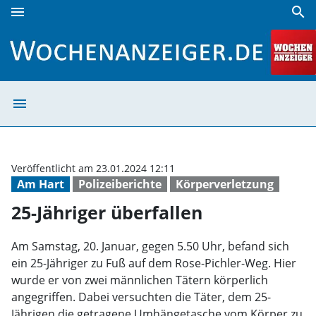
menu
search
25-Jähriger überfallen | Wochenanzeiger
menu
25-Jähriger übe
Veröffentlicht am 23.01.2024 12:11
Am Hart
Polizeiberichte
Körperverletzung
25-Jähriger überfallen
Am Samstag, 20. Januar, gegen 5.50 Uhr, befand sich
ein 25-Jähriger zu Fuß auf dem Rose-Pichler-Weg. Hier
wurde er von zwei männlichen Tätern körperlich
angegriffen. Dabei versuchten die Täter, dem 25-
Jährigen die getragene Umhängetasche vom Körper zu