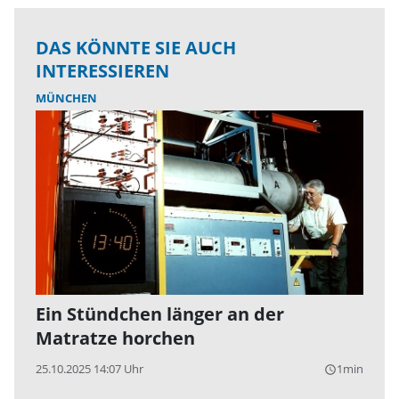
DAS KÖNNTE SIE AUCH
INTERESSIEREN
MÜNCHEN
Ein Stündchen länger an der
Matratze horchen
25.10.2025 14:07 Uhr
1min
query_builder