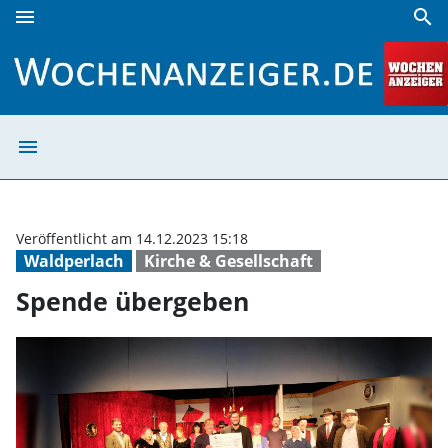
menu
search
Spende übergeben | Wochenanzeiger
menu
Spende übergeb
Veröffentlicht am 14.12.2023 15:18
Waldperlach
Kirche & Gesellschaft
Spende übergeben