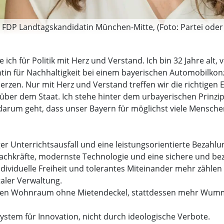
 FDP Landtagskandidatin München-Mitte, (Foto: Partei oder 
e ich für Politik mit Herz und Verstand. Ich bin 32 Jahre alt,
in für Nachhaltigkeit bei einem bayerischen Automobilkonze
. Nur mit Herz und Verstand treffen wir die richtigen Ent
über dem Staat. Ich stehe hinter dem urbayerischen Prinzi
darum geht, dass unser Bayern für möglichst viele Mensche
er Unterrichtsausfall und eine leistungsorientierte Bezahlun
e Fachkräfte, modernste Technologie und eine sichere und b
individuelle Freiheit und tolerantes Miteinander mehr zähl
taler Verwaltung.
ren Wohnraum ohne Mietendeckel, stattdessen mehr Wumms 
ystem für Innovation, nicht durch ideologische Verbote.