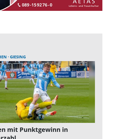
HEN
GIESING
n mit Punktgewinn in
rzahl