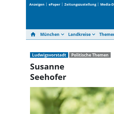
Anzeigen
ePaper
Zeitungszustellung
Media-
home
expand_more
expand_more
München
Landkreise
Theme
Ludwigsvorstadt
Politische Themen
Susanne
Seehofer