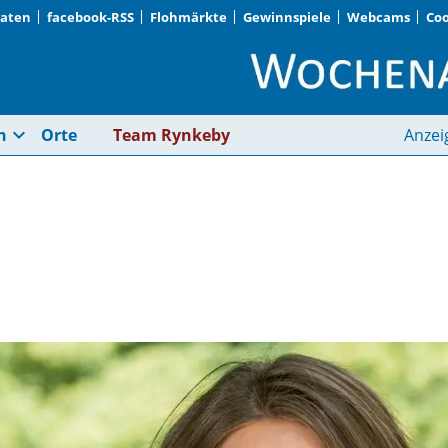
Daten
facebook-RSS
Flohmärkte
Gewinnspiele
Webcams
Coo
Susanne Seehofer | 
expand_more
n
Orte
Team Rynkeby
Anzei