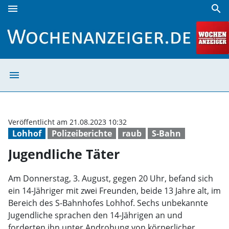
menu
search
Jugendliche Täter | Wochenanzeiger
menu
Jugendliche Tät
Veröffentlicht am 21.08.2023 10:32
Lohhof
Polizeiberichte
raub
S-Bahn
Jugendliche Täter
Am Donnerstag, 3. August, gegen 20 Uhr, befand sich
ein 14-Jähriger mit zwei Freunden, beide 13 Jahre alt, im
Bereich des S-Bahnhofes Lohhof. Sechs unbekannte
Jugendliche sprachen den 14-Jährigen an und
forderten ihn unter Androhung von körperlicher