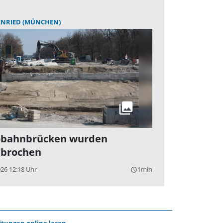
ENRIED (MÜNCHEN)
obahnbrücken wurden
brochen
026 12:18 Uhr
1min
query_builder