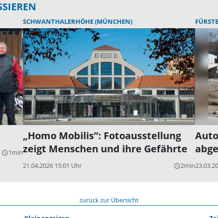
SSIEREN
SCHWANTHALERHÖHE (MÜNCHEN)
FÜRST
„Homo Mobilis”: Fotoausstellung
Aut
zeigt Menschen und ihre Gefährte
abge
1min
query_builder
21.04.2026 15:01 Uhr
2min
23.03.2
query_builder
zurück zur Übersicht