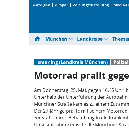
Anzeigen
ePaper
Zeitungszustellung
Media-
home
expand_more
expand_more
München
Landkreise
Theme
Ismaning (Landkreis München)
Polize
Motorrad prallt ge
Am Donnerstag, 25. Mai, gegen 16.45 Uhr, b
Unterhalb der Unterführung der Autobahn b
Münchner Straße kam es zu einem Zusammen
Der 27-Jährige prallte mit seinem Motorra
zur stationären Behandlung in ein Kranke
Unfallaufnahme musste die Münchner Straße