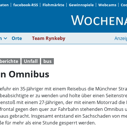
Daten
facebook-RSS
Flohmärkte
Gewinnspiele
Webcams
Coo
Motorrad prallt geg
expand_more
n
Orte
Team Rynkeby
Anzei
iberichte
Unfall
bus
gen Omnibus
efuhr ein 35-Jähriger mit einem Reisebus die Münchner Straß
eabsichtigte er zu wenden und holte über einen Seitenstre
stoß mit einem 27-Jährigen, der mit einem Motorrad die 
d frontal gegen den quer zur Fahrbahn stehenden Omnibus u
nhaus gebracht. Insgesamt entstand ein Sachschaden von 
 für mehr als eine Stunde gesperrt werden.