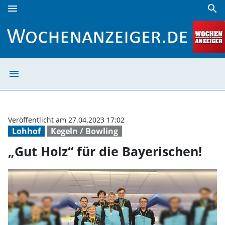
menu
search
„Gut Holz“ für die Bayerischen! | Wochenanzeiger
menu
„Gut Holz“ für d
Veröffentlicht am 27.04.2023 17:02
Lohhof
Kegeln / Bowling
„Gut Holz“ für die Bayerischen!