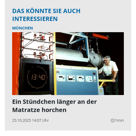
DAS KÖNNTE SIE AUCH
INTERESSIEREN
MÜNCHEN
Ein Stündchen länger an der
Matratze horchen
25.10.2025 14:07 Uhr
1min
query_builder