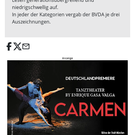
Lesen generationsübergreifend und
niedrigschwellig auf.
In jeder der Kategorien vergab der BVDA je drei
Auszeichnungen.
email