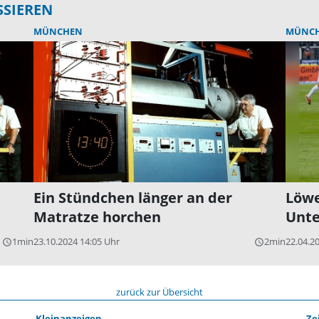
SSIEREN
MÜNCHEN
MÜNC
Ein Stündchen länger an der
Löwe
Matratze horchen
Unte
1min
23.10.2024 14:05 Uhr
2min
22.04.2
query_builder
query_builder
zurück zur Übersicht
Kleinanzeigen
Ze