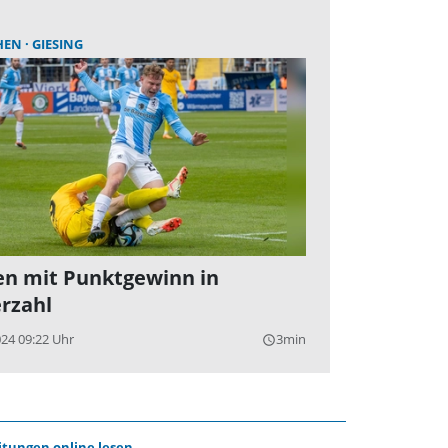
HEN
GIESING
n mit Punktgewinn in
rzahl
024 09:22 Uhr
3min
query_builder
itungen online lesen