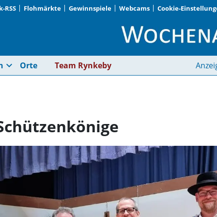
k-RSS
Flohmärkte
Gewinnspiele
Webcams
Cookie-Einstellun
Voll in Schuss: neue
expand_more
n
Orte
Team Rynkeby
Anzei
 Schützenkönige