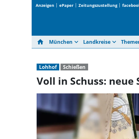
Anzeigen
ePaper
Zeitungszustellung
faceboo
home
expand_more
expand_more
München
Landkreise
Theme
Lohhof
Schießen
Voll in Schuss: neue