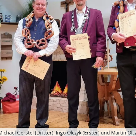
ichael Gerstel (Dritter), Ingo Olczyk (Erster) und Martin Olc