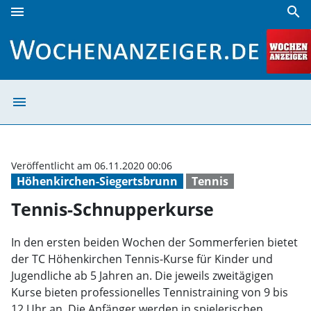
menu
search
Tennis-Schnupperkurse | Wochenanzeiger
menu
Tennis-Schnupp
Veröffentlicht am 06.11.2020 00:06
Höhenkirchen-Siegertsbrunn
Tennis
Tennis-Schnupperkurse
In den ersten beiden Wochen der Sommerferien bietet
der TC Höhenkirchen Tennis-Kurse für Kinder und
Jugendliche ab 5 Jahren an. Die jeweils zweitägigen
Kurse bieten professionelles Tennistraining von 9 bis
12 Uhr an. Die Anfänger werden in spielerischen