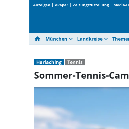
Anzeigen
ePaper
Zeitungszustellung
Media-
home
expand_more
expand_more
München
Landkreise
Theme
Harlaching
Tennis
Sommer-Tennis-Ca