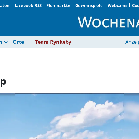
Daten
facebook-RSS
Flohmärkte
Gewinnspiele
Webcams
Coo
Sommer-Tennis-Camp
expand_more
n
Orte
Team Rynkeby
Anzei
mp