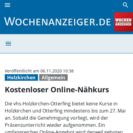
menu
search
Kostenloser Online-Nähkurs | Wochenanzeiger
menu
Kostenloser Onl
Veröffentlicht am 06.11.2020 10:38
Holzkirchen
Allgemein
Kostenloser Online-Nähkurs
Die vhs-Holzkirchen-Otterfing bietet keine Kurse in
Holzkirchen und Otterfing mindestens bis zum 27. Mai
an. Sobald die Genehmigung vorliegt, wird der
Präsenzunterricht wieder aufgenommen. Ein
umfangreiches Online-Angebot wird derweil geboten.