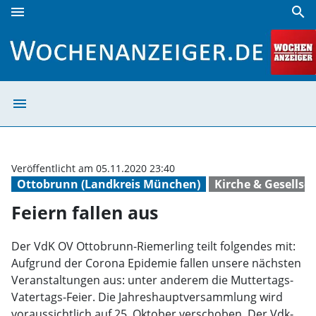
menu
search
Feiern fallen aus | Wochenanzeiger
menu
Feiern fallen a
Veröffentlicht am 05.11.2020 23:40
Ottobrunn (Landkreis München)
Kirche & Gesellsc
Feiern fallen aus
Der VdK OV Ottobrunn-Riemerling teilt folgendes mit:
Aufgrund der Corona Epidemie fallen unsere nächsten
Veranstaltungen aus: unter anderem die Muttertags-
Vatertags-Feier. Die Jahreshauptversammlung wird
voraussichtlich auf 25. Oktober verschoben. Der Vdk-