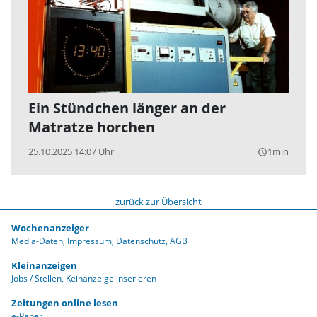
Ein Stündchen länger an der
Matratze horchen
25.10.2025 14:07 Uhr
1min
query_builder
zurück zur Übersicht
Wochenanzeiger
Media-Daten
Impressum
Datenschutz
AGB
Kleinanzeigen
Jobs / Stellen
Keinanzeige inserieren
Zeitungen online lesen
e-Paper