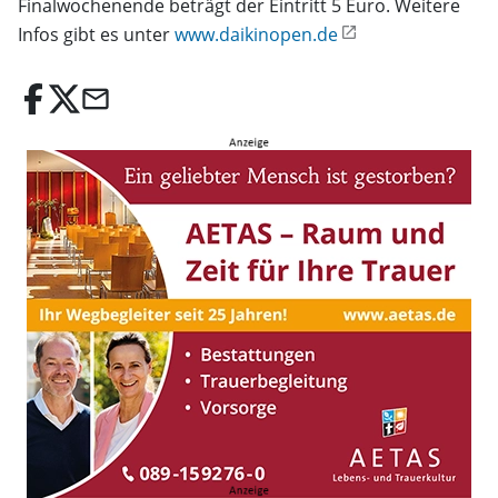
Finalwochenende beträgt der Eintritt 5 Euro. Weitere
Infos gibt es unter
www.daikinopen.de
email