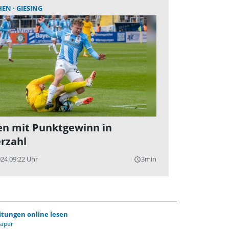
HEN
GIESING
n mit Punktgewinn in
rzahl
024 09:22 Uhr
3min
query_builder
itungen online lesen
Paper