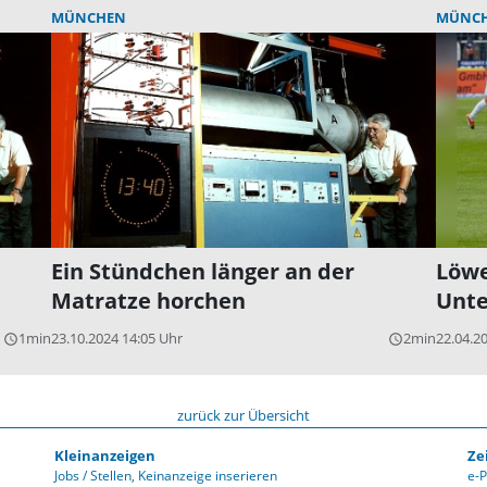
MÜNCHEN
MÜNC
Ein Stündchen länger an der
Löwe
Matratze horchen
Unte
1min
23.10.2024 14:05 Uhr
2min
22.04.2
query_builder
query_builder
zurück zur Übersicht
Kleinanzeigen
Ze
Jobs / Stellen
Keinanzeige inserieren
e-