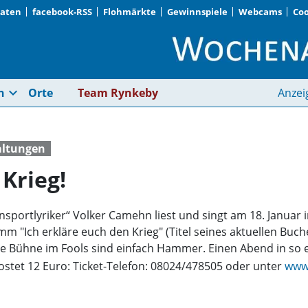
Daten
facebook-RSS
Flohmärkte
Gewinnspiele
Webcams
Coo
Ich erkläre euch den 
expand_more
n
Orte
Team Rynkeby
Anzei
altungen
 Krieg!
ensportlyriker“ Volker Camehn liest und singt am 18. Januar
 "Ich erkläre euch den Krieg" (Titel seines aktuellen Buch
e Bühne im Fools sind einfach Hammer. Einen Abend in so 
 kostet 12 Euro: Ticket-Telefon: 08024/478505 oder unter
www.