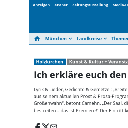
Anzeigen
ePaper
Zeitungszustellung
Media-
home
expand_more
expand_more
München
Landkreise
Theme
Holzkirchen
Kunst & Kultur + Veranst
Ich erkläre euch den
Lyrik & Lieder, Gedichte & Gemetzel: „Breit
aus seinem aktuellen Prost & Prosa-Programm
Größenwahn“, betont Camehn. „Der Saal, di
bestreiten – das ist Premiere!“ Der Eintritt
email