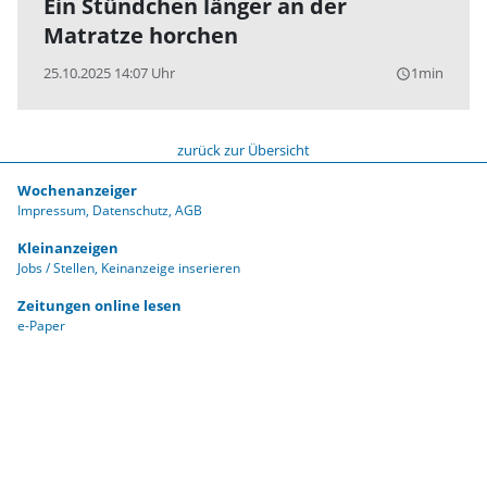
Ein Stündchen länger an der
Matratze horchen
25.10.2025 14:07 Uhr
1min
query_builder
zurück zur Übersicht
Wochenanzeiger
Impressum
Datenschutz
AGB
Kleinanzeigen
Jobs / Stellen
Keinanzeige inserieren
Zeitungen online lesen
e-Paper