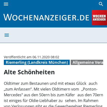
menu
search
Alte Schönheiten | Wochenanzeiger
menu
Alte Schönheite
Veröffentlicht am 06.11.2020 08:02
Riemerling (Landkreis München)
Allgemeine Veran
Alte Schönheiten
Oldtimer zum Bestaunen und mit etwas Glück auch
„zum Anfassen“. Mit vielen Oldtimern vom „Ponton-
Mercedes“ aus den 50ern bis zum Käfer aus den 70ern
ist einiges für Oldie-Liebhaber zu sehen. Im Rahmen
von Verlosungen gibt es die Gewerbegebiet Riemerling