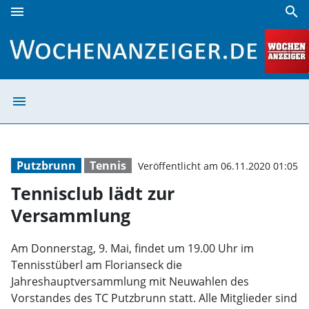
menu
search
Tennisclub lädt zur Versammlung | Wochenanzeiger
menu
Tennisclub lädt
Putzbrunn
Tennis
Veröffentlicht am 06.11.2020 01:05
Tennisclub lädt zur
Versammlung
Am Donnerstag, 9. Mai, findet um 19.00 Uhr im
Tennisstüberl am Florianseck die
Jahreshauptversammlung mit Neuwahlen des
Vorstandes des TC Putzbrunn statt. Alle Mitglieder sind