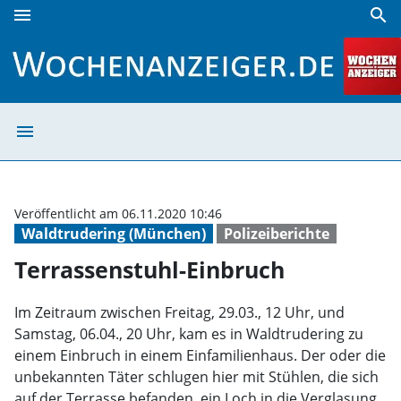
menu
search
Terrassenstuhl-Einbruch | Wochenanzeiger
menu
Terrassenstuhl-
Veröffentlicht am 06.11.2020 10:46
Waldtrudering (München)
Polizeiberichte
Terrassenstuhl-Einbruch
Im Zeitraum zwischen Freitag, 29.03., 12 Uhr, und
Samstag, 06.04., 20 Uhr, kam es in Waldtrudering zu
einem Einbruch in einem Einfamilienhaus. Der oder die
unbekannten Täter schlugen hier mit Stühlen, die sich
auf der Terrasse befanden, ein Loch in die Verglasung