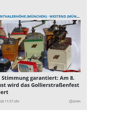
NTHALERHÖHE (MÜNCHEN)
WESTEND (MÜNCHEN)
 Stimmung garantiert: Am 8.
st wird das Gollierstraßenfest
iert
026 11:57 Uhr
2min
query_builder