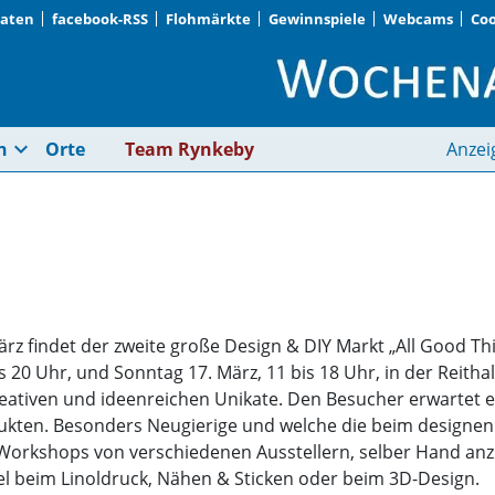
Daten
facebook-RSS
Flohmärkte
Gewinnspiele
Webcams
Coo
Design & DIY-Markt 
expand_more
n
Orte
Team Rynkeby
Anzei
rz findet der zweite große Design & DIY Markt „All Good 
0 Uhr, und Sonntag 17. März, 11 bis 18 Uhr, in der Reithalle
kreativen und ideenreichen Unikate. Den Besucher erwartet e
dukten. Besonders Neugierige und welche die beim design
 Workshops von verschiedenen Ausstellern, selber Hand anz
 beim Linoldruck, Nähen & Sticken oder beim 3D-Design.