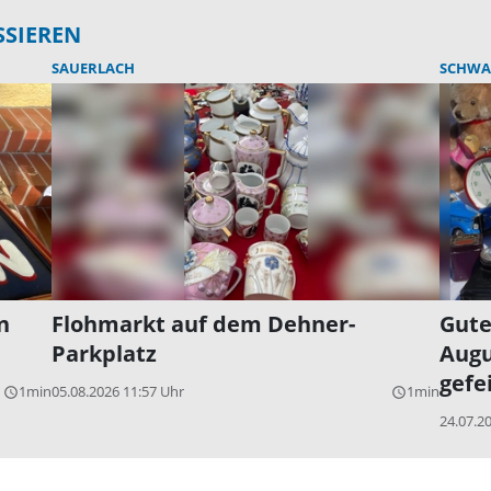
SSIEREN
SAUERLACH
SCHWA
n
Flohmarkt auf dem Dehner-
Gute
Parkplatz
Augu
gefe
1min
05.08.2026 11:57 Uhr
1min
query_builder
query_builder
24.07.2