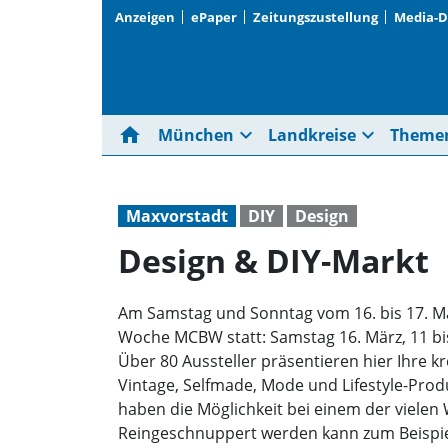
Anzeigen
ePaper
Zeitungszustellung
Media-
home
expand_more
expand_more
München
Landkreise
Theme
Maxvorstadt
DIY
Design
Design & DIY-Markt
Am Samstag und Sonntag vom 16. bis 17. Mä
Woche MCBW statt: Samstag 16. März, 11 bis 2
Über 80 Aussteller präsentieren hier Ihre 
Vintage, Selfmade, Mode und Lifestyle-Pro
haben die Möglichkeit bei einem der vielen
Reingeschnuppert werden kann zum Beispiel